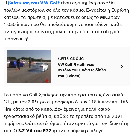
Η
βελτίωση του VW Golf
είναι αγαπημένη ασχολία
πολλών μαστόρων, σε όλο τον κόσμο. Εννοείται η Ευρώπη
κατέχει τα πρωτεία, με κατασκευές όπως το
MK3
των
1.050 ίππων που θα απολαύσουμε να ισοπεδώνει κάθε
ανταγωνισμό, έχοντας μάλιστα την πόρτα του οδηγού
μισάνοιχτη!
Δείτε ακόμα
VW Golf R «σβήνει»
σχεδόν τους πάντες δίπλα
του (+video)
Το πράσινο Golf ξεκίνησε την καριέρα του ως ένα απλό
GTI, με τον 2.0λιτρο ατμοσφαιρικό των 118 ίππων και 166
Nm κάτω από το καπό. Δεν έμεινε για πολύ καιρό
εργοστασιακό βέβαια, καθώς το τροπέτο από 1.8 20VT
περίμενε. Ούτε αυτό, όμως, ήταν αρκετό για τον ιδιοκτήτη
του. Ο
3.2 V6 του R32
ήταν η επόμενη επιλογή,