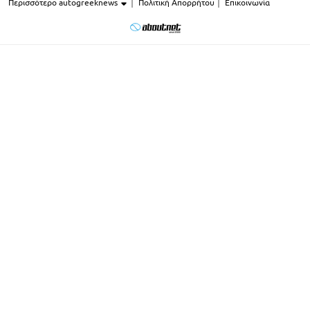
Περισσότερο autogreeknews
Πολιτική Απορρήτου
Επικοινωνία