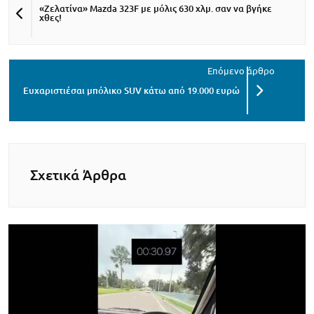
«Ζελατίνα» Mazda 323F με μόλις 630 χλμ. σαν να βγήκε
χθες!
Ευχαριστιέσαι μπόλικο SUV κάτω από 19.000 ευρώ
Σχετικά Άρθρα