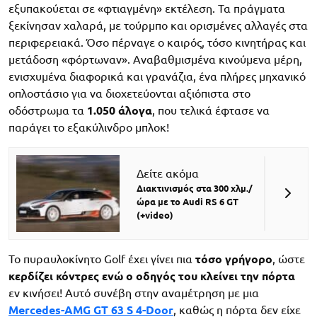
εξυπακούεται σε «φτιαγμένη» εκτέλεση. Τα πράγματα
ξεκίνησαν χαλαρά, με τούρμπο και ορισμένες αλλαγές στα
περιφερειακά. Όσο πέρναγε ο καιρός, τόσο κινητήρας και
μετάδοση «φόρτωναν». Αναβαθμισμένα κινούμενα μέρη,
ενισχυμένα διαφορικά και γρανάζια, ένα πλήρες μηχανικό
οπλοστάσιο για να διοχετεύονται αξιόπιστα στο
οδόστρωμα τα
1.050 άλογα
, που τελικά έφτασε να
παράγει το εξακύλινδρο μπλοκ!
Δείτε ακόμα
Διακτινισμός στα 300 χλμ./
ώρα με το Audi RS 6 GT
(+video)
Το πυραυλοκίνητο Golf έχει γίνει πια
τόσο γρήγορο
, ώστε
κερδίζει κόντρες ενώ ο οδηγός του κλείνει την πόρτα
εν κινήσει! Αυτό συνέβη στην αναμέτρηση με μια
Mercedes-AMG GT 63 S 4-Door
, καθώς η πόρτα δεν είχε