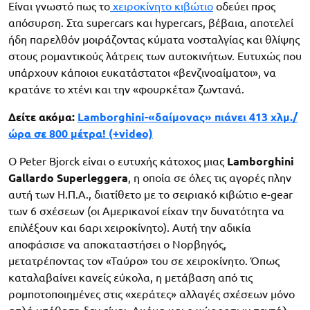
Είναι γνωστό πως το
χειροκίνητο κιβώτιο
οδεύει προς
απόσυρση. Στα supercars και hypercars, βέβαια, αποτελεί
ήδη παρελθόν μοιράζοντας κύματα νοσταλγίας και θλίψης
στους ρομαντικούς λάτρεις των αυτοκινήτων. Ευτυχώς που
υπάρχουν κάποιοι ευκατάστατοι «βενζινοαίματοι», να
κρατάνε το χτένι και την «φουρκέτα» ζωντανά.
Δείτε ακόμα:
Lamborghini-«δαίμονας» πιάνει 413 χλμ./
ώρα σε 800 μέτρα! (+video)
Ο Peter Bjorck είναι ο ευτυχής κάτοχος μιας
Lamborghini
Gallardo Superleggera
, η οποία σε όλες τις αγορές πλην
αυτή των Η.Π.Α., διατίθετο με το σειριακό κιβώτιο e-gear
των 6 σχέσεων (οι Αμερικανοί είχαν την δυνατότητα να
επιλέξουν και 6αρι χειροκίνητο). Αυτή την αδικία
αποφάσισε να αποκαταστήσει ο Νορβηγός,
μετατρέποντας τον «Ταύρο» του σε χειροκίνητο. Όπως
καταλαβαίνει κανείς εύκολα, η μετάβαση από τις
ρομποτοποιημένες στις «χεράτες» αλλαγές σχέσεων μόνο