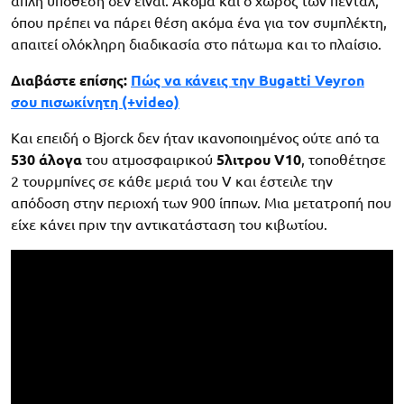
απλή υπόθεση δεν είναι. Ακόμα και ο χώρος των πεντάλ,
όπου πρέπει να πάρει θέση ακόμα ένα για τον συμπλέκτη,
απαιτεί ολόκληρη διαδικασία στο πάτωμα και το πλαίσιο.
Διαβάστε επίσης:
Πώς να κάνεις την Bugatti Veyron
σου πισωκίνητη (+video)
Και επειδή ο Bjorck δεν ήταν ικανοποιημένος ούτε από τα
530 άλογα
του ατμοσφαιρικού
5λιτρου V10
, τοποθέτησε
2 τουρμπίνες σε κάθε μεριά του V και έστειλε την
απόδοση στην περιοχή των 900 ίππων. Μια μετατροπή που
είχε κάνει πριν την αντικατάσταση του κιβωτίου.