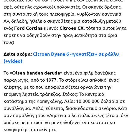
εφέ, ούτε ηλεκτρονικοί υπολογιστές. Οι σκηνές δράσης,
στη συντριπτική τους πλειοψηφία, γυρίζονταν κανονικά.
Αν, δηλαδή, ήθελε ο σκηνοθέτης μια καταδίωξη μεταξύ
ενός
Ford Cortina
κι ενός
Citroen CX
, τότε τα αυτοκίνητα
έπρεπε να οδηγηθούν στην πραγματικότητα στα όριά
τους!
Δείτε ακόμα:
Citroen Dyane 6 «γονατίζει» σε ράλλυ
(+video)
Το «
Olsen-banden deruda
» είναι ένα φιλμ δανέζικης
παραγωγής, από το 1977. Το στόρι είναι απλοϊκό: ένας
κλέφτης, με το που αποφυλακίζεται οργανώνει την
επόμενη ληστεία τράπεζας. Στόχος; Το κεντρικό
κατάστημα της Κοπεγχάγης. Λεία; 10.000.000 δολάρια σε
συνάλλαγμα. Απλό, εύπεπτο, διασκεδαστικό σενάριο. Κάτι
σαν παραλλαγή του «Ληστεία α λα ιταλικά». Ως τέτοια, δεν
υπήρχε περίπτωση να μην φιλοξενεί ένα χορταστικό
κυνηγητό με αυτοκίνητα.