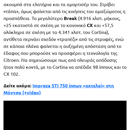
ακουμπά στα ελατήρια και τα αμορτισέρ του. Στρίβει
«τάπα», όμως φαίνεται από τις κινήσεις του αμαξώματος η
προσπάθεια. Το μεγαλύτερο
Break
(4.916 χλστ. μήκους,
+25 εκατοστά σε σχέση με το κανονικό
CX
και +57,5
ολόκληρα σε σχέση με τα 4.341 χλστ. του Cortina),
αντίθετα περνάει σχεδόν «τραπέζι» από τις στροφές, ενώ
σε κάποια πλάνα φαίνεται η αυξημένη απόσταση από το
έδαφος που μπορούσε να προσφέρει η τεχνολογία της
Citroen. Να σημειώσουμε πως από πλευράς απόδοσης
ήταν πολύ κοντά, με το Cortina να απέδιδε 98 ίππους και το
CX 102.
Δείτε ακόμα:
Impreza STI 750 ίππων «εκτελεί» στη
Μόντσα (+video)