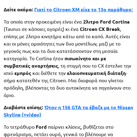
Δείτε ακόμα:
Γιατί το Citroen XM είχε το 13ο παράθυρο;
Τα οποία στην προκειμένη είναι ένα
2λιτρο Ford Cortina
(Taunus σε κάποιες αγορές) κι ένα
Citroen CX Break
,
επίσης με 2λιτρο κινητήρα κάτω από το καπό. Αυτές είναι
και οι μόνες ομοιότητες των δυο μοντέλων, μαζί με το
γεγονός πως και τα δυο κατατάσσονταν στη μεσαία
κατηγορία. Το Cortina ήταν
πισωκίνητο και με
συμβατικές αναρτήσεις
, τη στιγμή που το CX έστελνε την
ισχύ
εμπρός
και διέθετε την
ελαιοπνευματική διάταξη
-
σήμα κατατεθέν της Citroen. Μια διαφορά που γίνεται
πρόδηλη, βλέποντας τα δυο αυτοκίνητα να πηγαίνουν στο
όριο.
Διαβάστε επίσης:
Όταν η 156 GTA τα έβαζε με το Nissan
Skyline (+video)
Το τετράθυρο
Ford
παίρνει κλίσεις, βυθίζεται στο
φρενάρισμα, πετάει ουρά, γενικά το βλέπουμε να