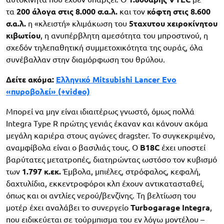
τα
200 άλογα στις 8.000 σ.α.λ.
και τον
κόφτη στις 8.600
σ.α.λ.
η «κλειστή» κλιμάκωση του
5ταχυτου χειροκίνητου
κιβωτίου
, η ανυπέρβλητη αμεσότητα του μπροστινού, η
σχεδόν τηλεπαθητική συμμετοχικότητα της ουράς, όλα
συνέβαλλαν στην διαμόρφωση του θρύλου.
Δείτε ακόμα:
Ελληνικό Mitsubishi Lancer Evo
«πυροβολεί» (+video)
Μπορεί να μην είναι ιδιαιτέρως γνωστό, όμως πολλά
Integra Type R πρώτης γενιάς έκαναν και κάνουν ακόμα
μεγάλη καριέρα στους αγώνες dragster. Το συγκεκριμένο,
αναμφίβολα είναι ο βασιλιάς τους. Ο
B18C
έχει υποστεί
βαρύτατες μετατροπές, διατηρώντας ωστόσο τον κυβισμό
των
1.797 κ.εκ.
Έμβολα, μπιέλες, στρόφαλος, κεφαλή,
δαχτυλίδια, εκκεντροφόροι κλπ έχουν αντικατασταθεί,
όπως και οι αντλίες νερού/βενζίνης. Τη βελτίωση του
μοτέρ έχει αναλάβει το συνεργείο
Turbogarage Integra
,
που ειδικεύεται σε τούρμπισμα του εν λόγω μοντέλου –