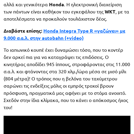
αλλά και γενικότερα
Honda
. Η ηλεκτρονική διαχείριση
των πάντων είναι καθήκον του εγκεφάλου της
WKT
, με τα
αποτελέσματα να προκαλούν τουλάχιστον δέος.
Διαβάστε επίσης:
Honda Integra Type R «γαζώνει» με
9.000 σ.α.λ. στην autobahn (+video)
Το ιαπωνικό κουπέ έχει δυναμώσει τόσο, που το κοντέρ
δεν αρκεί πια για να καταγράψει τις επιδόσεις. Ο
κινητήρας αποδίδει 945 ίππους, στροφάροντας στις 11.000
σ.α.λ. και φτάνοντας στα 320 χλμ./ώρα μέσα σε μισό μίλι
(804 μέτρα)! Ο τρόπος που η βελόνα του ταχύμετρου
σαρώνει τις ενδείξεις μόλις οι εμπρός τροχοί βρουν
πρόσφυση, πραγματικά μας αφήνει με το στόμα ανοιχτό.
Σχεδόν στην ίδια κλίμακα, που το κάνει ο απόκοσμος ήχος
του!