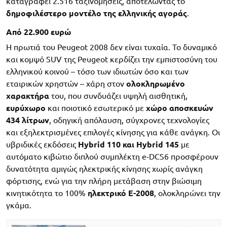
καταγράφει 2.516 ταξινομήσεις, αποτελώντας το
δημοφιλέστερο μοντέλο της ελληνικής αγοράς
.
Από 22.900 ευρώ
Η πρωτιά του Peugeot 2008 δεν είναι τυχαία. Το δυναμικό
και κομψό SUV της Peugeot κερδίζει την εμπιστοσύνη του
ελληνικού κοινού – τόσο των ιδιωτών όσο και των
εταιρικών χρηστών – χάρη στον
ολοκληρωμένο
χαρακτήρα
του, που συνδυάζει υψηλή αισθητική,
ευρύχωρο
και ποιοτικό εσωτερικό με
χώρο αποσκευών
434 λίτρων
, οδηγική απόλαυση, σύγχρονες τεχνολογίες
και εξηλεκτρισμένες επιλογές κίνησης για κάθε ανάγκη. Οι
υβριδικές εκδόσεις
Hybrid 110 και Hybrid 145
με
αυτόματο κιβώτιο διπλού συμπλέκτη e-DCS6 προσφέρουν
δυνατότητα αμιγώς ηλεκτρικής κίνησης χωρίς ανάγκη
φόρτισης, ενώ για την πλήρη μετάβαση στην βιώσιμη
κινητικότητα το 100%
ηλεκτρικό E-2008
, ολοκληρώνει την
γκάμα.