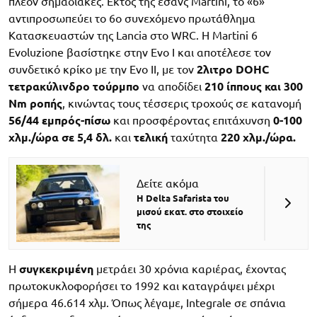
πλέον σημαδιακές. Εκτός της εσάνς Martini, το «6»
αντιπροσωπεύει το 6ο συνεχόμενο πρωτάθλημα
Κατασκευαστών της Lancia στο WRC. Η Martini 6
Evoluzione βασίστηκε στην Evo I και αποτέλεσε τον
συνδετικό κρίκο με την Evo II, με τον
2λιτρο DOHC
τετρακύλινδρο τούρμπο
να αποδίδει
210 ίππους και 300
Nm ροπής
, κινώντας τους τέσσερις τροχούς σε κατανομή
56/44 εμπρός-πίσω
και προσφέροντας επιτάχυνση
0-100
χλμ./ώρα σε 5,4 δλ.
και
τελική
ταχύτητα
220 χλμ./ώρα.
Δείτε ακόμα
Η Delta Safarista του
μισού εκατ. στο στοιχείο
της
Η
συγκεκριμένη
μετράει 30 χρόνια καριέρας, έχοντας
πρωτοκυκλοφορήσει το 1992 και καταγράψει μέχρι
σήμερα 46.614 χλμ. Όπως λέγαμε, Integrale σε σπάνια