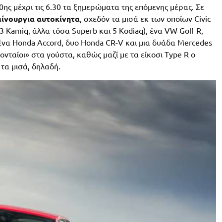
20ης μέχρι τις 6.30 τα ξημερώματα της επόμενης μέρας. Σε
αίνουργια αυτοκίνητα
, σχεδόν τα μισά εκ των οποίων Civic
3 Kamiq, άλλα τόσα Superb και 5 Kodiaq), ένα VW Golf R,
ένα Honda Accord, δυο Honda CR-V και μια δυάδα Mercedes
ονταίοι» στα γούστα, καθώς μαζί με τα είκοσι Type R ο
τα μισά, δηλαδή.