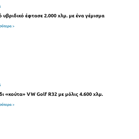
6
ό υβριδικό έφτασε 2.000 χλμ. με ένα γέμισμα
σσότερα >
6
δι «κούτα» VW Golf R32 με μόλις 4.600 χλμ.
σσότερα >