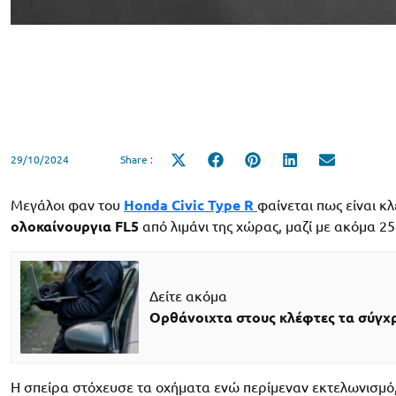
29/10/2024
Share :
Share
Share
Share
Share
Share
on
on
on
on
on
X
Facebook
Pinterest
LinkedIn
Email
(Twitter)
Μεγάλοι φαν του
Honda Civic Type R
φαίνεται πως είναι κ
ολοκαίνουργια FL5
από λιμάνι της χώρας, μαζί με ακόμα 25
Δείτε ακόμα
Ορθάνοιχτα στους κλέφτες τα σύγχ
Η σπείρα στόχευσε τα οχήματα ενώ περίμεναν εκτελωνισμό