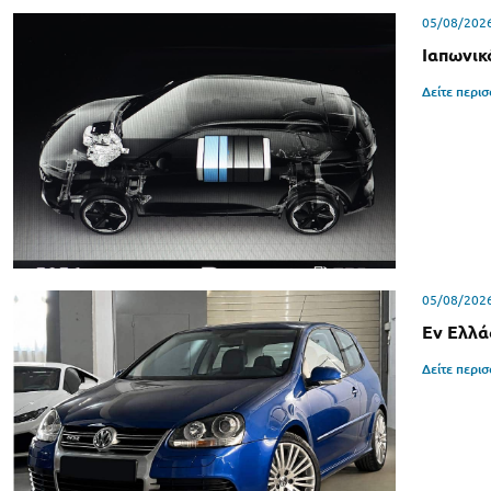
05/08/202
Ιαπωνικ
Δείτε περι
05/08/202
Εν Ελλά
Δείτε περι