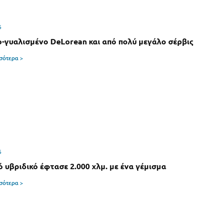
6
-γυαλισμένο DeLorean και από πολύ μεγάλο σέρβις
σσότερα >
6
ό υβριδικό έφτασε 2.000 χλμ. με ένα γέμισμα
σσότερα >