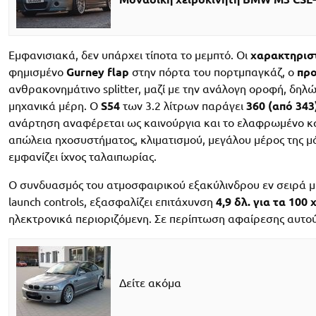
Εμφανισιακά, δεν υπάρχει τίποτα το μεμπτό. Οι
χαρακτηριστ
φημισμένο
Gurney flap
στην πόρτα του πορτμπαγκάζ, ο
προ
ανθρακονημάτινο splitter, μαζί με την ανάλογη οροφή, δηλ
μηχανικά μέρη. Ο
S54
των 3.2 λίτρων παράγει
360 (από 343
ανάρτηση αναφέρεται ως καινούργια και το ελαφρωμένο κατ
απώλεια ηχοσυστήματος, κλιματισμού, μεγάλου μέρος της 
εμφανίζει ίχνος ταλαιπωρίας.
Ο συνδυασμός του ατμοσφαιρικού εξακύλινδρου εν σειρά μ
launch controls, εξασφαλίζει επιτάχυνση
4,9 δλ. για τα 100
ηλεκτρονικά περιοριζόμενη. Σε περίπτωση αφαίρεσης αυτο
Δείτε ακόμα