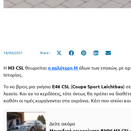
18/04/2021
Share :
Share
Share
Share
Share
Share
on
on
on
on
on
X
Facebook
Pinterest
LinkedIn
Email
(Twitter)
Η
M3 CSL
θεωρείται
η καλύτερη M
όλων των εποχών, με αρ
Ιστορίας.
Το να βρεις μια γνήσια
E46
CSL
(
Coupe Sport Leichtbau
) σ
λαχείο. Και αν το κερδίσεις, τότε όντως θα πρέπει να διαθέ
καθότι οι τιμές κυμαίνονται στα ουράνια. Κάτι που ισχύει και
Δείτε ακόμα
Μοναδική χειροκίνητη BMW M3 CSL-έ