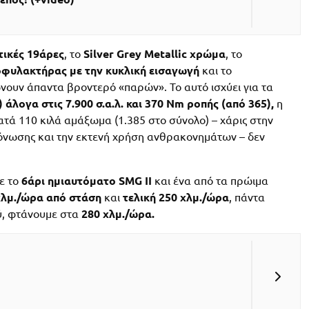
ικές 19άρες
, το
Silver Grey Metallic χρώμα
, το
φυλακτήρας με την κυκλική εισαγωγή
και το
ώνουν άπαντα βροντερό «παρών». Το αυτό ισχύει για τα
) άλογα στις 7.900 σ.α.λ. και 370 Nm ροπής (από 365),
η
ά 110 κιλά αμάξωμα (1.385 στο σύνολο) – χάρις στην
μόνωσης και την εκτενή χρήση ανθρακονημάτων – δεν
ε το
6άρι ημιαυτόματο SMG II
και ένα από τα πρώιμα
 χλμ./ώρα από στάση
και
τελική 250 χλμ./ώρα
, πάντα
ύ, φτάνουμε στα
280 χλμ./ώρα.