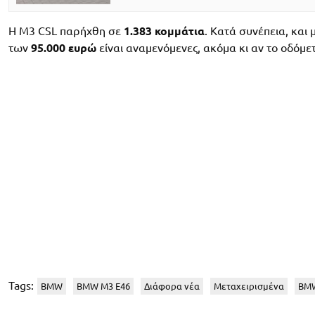
Η M3 CSL παρήχθη σε
1.383 κομμάτια
. Κατά συνέπεια, και
των
95.000 ευρώ
είναι αναμενόμενες, ακόμα κι αν το οδόμ
Tags:
BMW
BMW M3 E46
Διάφορα νέα
Μεταχειρισμένα
BMW