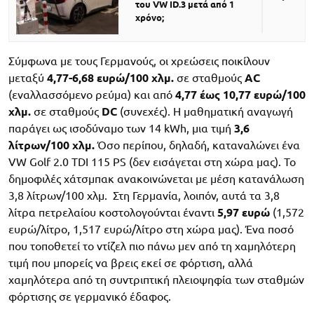
του VW ID.3 μετά από 1
χρόνο;
Σύμφωνα με τους Γερμανούς, οι χρεώσεις ποικίλουν
μεταξύ
4,77-6,68 ευρώ/100 χλμ.
σε σταθμούς
AC
(εναλλασσόμενο ρεύμα) και από
4,77 έως 10,77 ευρώ/100
χλμ.
σε σταθμούς
DC
(συνεχές). Η μαθηματική αναγωγή
παράγει ως ισοδύναμο των 14 kWh, μια τιμή
3,6
λίτρων/100 χλμ.
Όσο περίπου, δηλαδή, καταναλώνει ένα
VW Golf 2.0 TDI 115 PS (δεν εισάγεται στη χώρα μας). Το
δημοφιλές χάτσμπακ ανακοινώνεται με μέση κατανάλωση
3,8 λίτρων/100 χλμ. Στη Γερμανία, λοιπόν, αυτά τα 3,8
λίτρα πετρελαίου κοστολογούνται έναντι
5,97 ευρώ
(1,572
ευρώ/λίτρο, 1,517 ευρώ/λίτρο στη χώρα μας). Ένα ποσό
που τοποθετεί το ντίζελ πιο πάνω μεν από τη χαμηλότερη
τιμή που μπορείς να βρεις εκεί σε φόρτιση, αλλά
χαμηλότερα από τη συντριπτική πλειοψηφία των σταθμών
φόρτισης σε γερμανικό έδαφος.