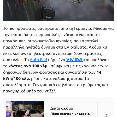
Το πιο πρόσφατο, μάς έρχεται από τη Γερμανία. Μιλάμε για
την «καρδιά» της ευρωπαϊκής, ενδεχομένως και της
παγκόσμιας, αυτοκινητοβιομηχανίας, που αποτελεί
παράλληλα ηγέτιδα δύναμη στα EV οχήματα. Ακόμα και
εκεί, λοιπόν, τα ηλεκτρικά αντιμετωπίζουν τεράστιες
δυσκολίες. Το
Auto Bild
πήρε ένα
VW ID.3
και υπολόγισε
το
κόστος ανά 100 χλμ.
, σύμφωνα με τις χρεώσεις των
δημοσίων δικτύων φόρτισης και συναρτήσει των
14
kWh/100 χλμ.
μέσης κατανάλωσης αυτού. Τα
αποτελέσματα; Συντριπτικά εις βάρος του ρεύματος και
πανηγυρικά υπέρ του ντίζελ.
Δείτε ακόμα
Πόσο πέφτει η μπαταρία