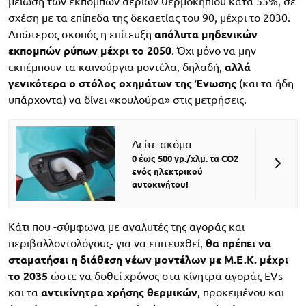
μείωση των εκπομπών αέριων θερμοκηπίου κατά 55%, σε
σχέση με τα επίπεδα της δεκαετίας του 90, μέχρι το 2030.
Απώτερος σκοπός η επίτευξη
απόλυτα μηδενικών
εκπομπών ρύπων μέχρι το 2050
. Όχι μόνο να μην
εκπέμπουν τα καινούργια μοντέλα, δηλαδή,
αλλά
γενικότερα ο στόλος οχημάτων της Ένωσης
(και τα ήδη
υπάρχοντα) να δίνει «κουλούρα» στις μετρήσεις.
Δείτε ακόμα
0 έως 500 γρ./χλμ. τα CO2
ενός ηλεκτρικού
αυτοκινήτου!
Κάτι που -σύμφωνα με αναλυτές της αγοράς και
περιβαλλοντολόγους- για να επιτευχθεί,
θα πρέπει να
σταματήσει η διάθεση νέων μοντέλων με Μ.Ε.Κ. μέχρι
το 2035
ώστε να δοθεί χρόνος στα κίνητρα αγοράς EVs
και τα
αντικίνητρα χρήσης θερμικών
, προκειμένου και