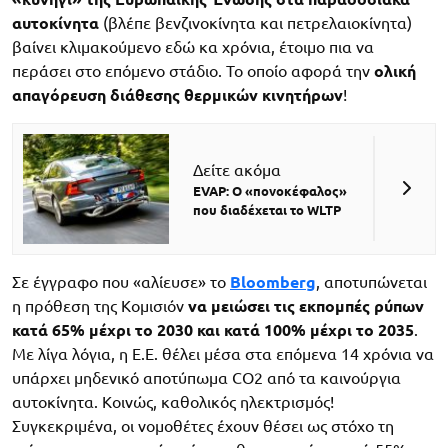
αυτοκίνητα
(βλέπε βενζινοκίνητα και πετρελαιοκίνητα)
βαίνει κλιμακούμενο εδώ κα χρόνια, έτοιμο πια να
περάσει στο επόμενο στάδιο. Το οποίο αφορά την
ολική
απαγόρευση διάθεσης θερμικών κινητήρων
!
Δείτε ακόμα
EVAP: Ο «πονοκέφαλος»
που διαδέχεται το WLTP
Σε έγγραφο που «αλίευσε» το
Bloomberg
, αποτυπώνεται
η πρόθεση της Κομισιόν
να μειώσει τις εκπομπές ρύπων
κατά 65% μέχρι το 2030 και κατά 100% μέχρι το 2035
.
Με λίγα λόγια, η Ε.Ε. θέλει μέσα στα επόμενα 14 χρόνια να
υπάρχει μηδενικό αποτύπωμα CO2 από τα καινούργια
αυτοκίνητα. Κοινώς, καθολικός ηλεκτρισμός!
Συγκεκριμένα, οι νομοθέτες έχουν θέσει ως στόχο τη