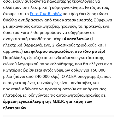
όσοι έχουν αυτοκίνητα παλαιότερης τεχνολογίας να
αλλάξουν σε ηλεκτρικά ή υδρογονοκίνητα. Εκτός αυτού,
έχουμε και το
Euro 7 καθ’ οδόν
που ήδη έχει ξεσηκώσει
θύελλα αντιδράσεων από τους κατασκευαστές. Σύμφωνα
με μηχανικούς αυτοκινητοβιομηχανιών, τα προτεινόμενα
όρια του Euro 7 θα μπορούσαν να οδηγήσουν σε
αναγκαστική τοποθέτηση μέχρι
4 καταλυτών
(1
ηλεκτρικά θερμαινόμενο, 2 κλασικούς τριοδικούς και 1
αμμωνίας)
και φίλτρου σωματιδίων, στο ίδιο μοτέρ
!
Παράλληλα, εξετάζεται το ενδεχόμενο εγκατάστασης
ειδικού λογισμικού παρακολούθησης, που θα ελέγχει αν ο
κινητήρας βρίσκεται εντός νόμιμων ορίων για 150.000
μίλια (πάνω από 240.000 χλμ.). Ο ACEA υπογραμμίζει πως
οι συγκεκριμένες τεχνολογίες είναι πανάκριβες και
πρακτικά αδύνατο να προσαρμοστούν σε υπάρχουσες
πλατφόρμες, οδηγώντας τις αυτοκινητοβιομηχανίες σε
έμμεση εγκατάλειψη της Μ.Ε.Κ. για χάρη των
ηλεκτρικών
.