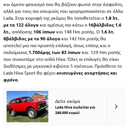
και άμεσο ψεκασμό που θα βάζουν φωτιά στην άσφαλτο,
αλλά για τους πιο ισχυρούς που χρησιμοποιούνται σε άλλα
Lada. Στην κορυφή της γκάμας θα τοποθετείται ο
1.8 λτ.
με τα 122 άλογα
και αμέσως πιο κάτω ο
16βάλβιδος 1.6
λτ.
, απόδοσης
106 ίππων
και 148 Nm ροπής. Ο
1.6 λτ.
8βάλβιδος με τα 90 άλογα
και 142 Nm ροπής θα
αποτελεί μια πιο προσιτή επιλογή, όπως επίσης και ο
παλαίμαχος
1.700άρης των 83 ίππων
και 129 Nm ροπής
που συναντάμε στο απλό Niva. Όλες οι επιλογές θα είναι
διαθέσιμες με μηχανικό κιβώτιο 5 σχέσεων. Πρόσθετα το
Lada Niva Sport θα φέρει
ενισχυμένες αναρτήσεις και
φρένα
.
Δείτε ακόμα
Lada Niva πωλείται για
268.000 ευρώ!