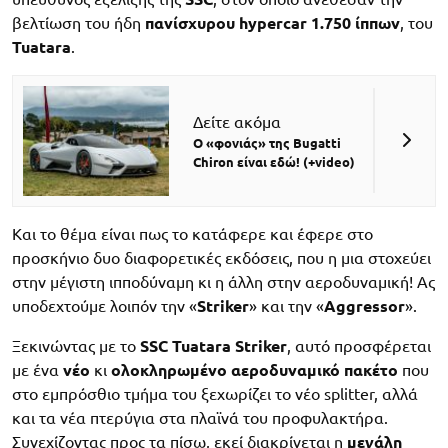
βελτίωση του ήδη
πανίσχυρου
hypercar
1.750 ίππων
, του
Tuatara
.
Δείτε ακόμα
Ο «φονιάς» της Bugatti
Chiron είναι εδώ! (+video)
Και το θέμα είναι πως το κατάφερε και έφερε στο
προσκήνιο δυο διαφορετικές εκδόσεις, που η μια στοχεύει
στην μέγιστη ιπποδύναμη κι η άλλη στην αεροδυναμική! Ας
υποδεχτούμε λοιπόν την «
Striker
» και την «
Aggressor
».
Ξεκινώντας με το
SSC
Tuatara
Striker
, αυτό προσφέρεται
με ένα
νέο
κι
ολοκληρωμένο
αεροδυναμικό
πακέτο
που
στο εμπρόσθιο τμήμα του ξεχωρίζει το νέο splitter, αλλά
και τα νέα πτερύγια στα πλαϊνά του προφυλακτήρα.
Συνεχίζοντας προς τα πίσω, εκεί διακρίνεται η
μεγάλη