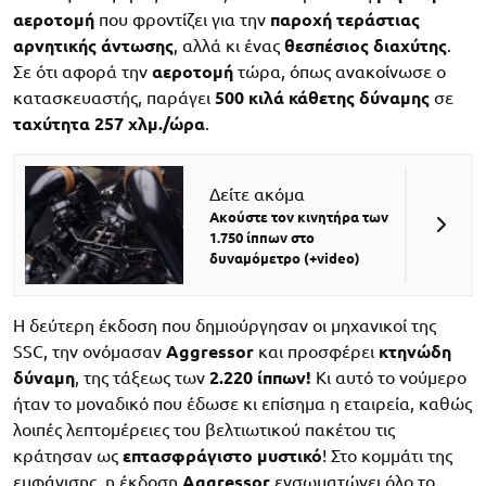
αεροτομή
που φροντίζει για την
παροχή
τεράστιας
αρνητικής
άντωσης
, αλλά κι ένας
θεσπέσιος
διαχύτης
.
Σε ότι αφορά την
αεροτομή
τώρα, όπως ανακοίνωσε ο
κατασκευαστής, παράγει
500 κιλά κάθετης δύναμης
σε
ταχύτητα
257 χλμ./ώρα
.
Δείτε ακόμα
Ακούστε τον κινητήρα των
1.750 ίππων στο
δυναμόμετρο (+video)
Η δεύτερη έκδοση που δημιούργησαν οι μηχανικοί της
SSC, την ονόμασαν
Aggressor
και προσφέρει
κτηνώδη
δύναμη
, της τάξεως των
2.220 ίππων!
Κι αυτό το νούμερο
ήταν το μοναδικό που έδωσε κι επίσημα η εταιρεία, καθώς
λοιπές λεπτομέρειες του βελτιωτικού πακέτου τις
κράτησαν ως
επτασφράγιστο
μυστικό
! Στο κομμάτι της
εμφάνισης, η έκδοση
Aggressor
ενσωματώνει όλο το