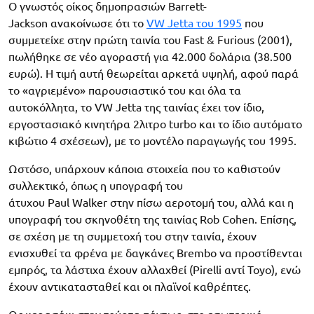
Ο γνωστός οίκος δημοπρασιών Barrett-
Jackson ανακοίνωσε ότι το
VW Jetta του 1995
που
συμμετείχε στην πρώτη ταινία του Fast & Furious (2001),
πωλήθηκε σε νέο αγοραστή για 42.000 δολάρια (38.500
ευρώ). Η τιμή αυτή θεωρείται αρκετά υψηλή, αφού παρά
το «αγριεμένο» παρουσιαστικό του και όλα τα
αυτοκόλλητα, το VW Jetta της ταινίας έχει τον ίδιο,
εργοστασιακό κινητήρα 2λιτρο turbo και το ίδιο αυτόματο
κιβώτιο 4 σχέσεων), με το μοντέλο παραγωγής του 1995.
Ωστόσο, υπάρχουν κάποια στοιχεία που το καθιστούν
συλλεκτικό, όπως η υπογραφή του
άτυχου Paul Walker στην πίσω αεροτομή του, αλλά και η
υπογραφή του σκηνοθέτη της ταινίας Rob Cohen. Επίσης,
σε σχέση με τη συμμετοχή του στην ταινία, έχουν
ενισχυθεί τα φρένα με δαγκάνες Brembo να προστίθενται
εμπρός, τα λάστιχα έχουν αλλαχθεί (Pirelli αντί Toyo), ενώ
έχουν αντικατασταθεί και οι πλαϊνοί καθρέπτες.