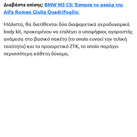
Διαβάστε επίσης:
BMW M3 CS: Έσπασε το ρεκόρ της
Alfa Romeo Giulia Quadrifoglio;
Μάλιστα, θα διατίθενται δύο διαφορετικά αεροδυναμικά
body kit, προκειμένου να επιλέγει ο υποψήφιος αγοραστής
ανάμεσα στο βασικό πακέτο (το οποίο ευνοεί την τελική
ταχύτητα) και το προαιρετικό ZTK, το οποίο παράγει
περισσότερη κάθετη δύναμη.