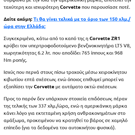
ταχύτερη και ισχυρότερη
Corvette
που παρουσίασε ποτέ.
Δείτε ακόμη:
Τι θα γίνει τελικά με το όριο των 150 χλμ./
ώρα στην Ελλάδα;
Συγκεκριμένα, κάτω από το καπό της η
Corvette ZR1
κρύβει τον υπερτροφοδοτούμενο βενζινοκινητήρα LT5 V8,
χωρητικότητας 6.2 λτ. που αποδίδει 765 ίππους και 968
Nm ροπής.
Ισχύς που περνά στους πίσω τροχούς μέσω χειροκίνητου
κιβωτίου επτά σχέσεων, ενώ όποιος επιθυμεί μπορεί να
εξοπλίσει την
Corvette
με αυτόματο οκτώ σχέσεων.
Προς το παρόν δεν υπάρχουν στοιχεία επιδόσεων, πέραν
της τελικής των 337 χλμ./ώρα, ενώ η αμερικάνικη μάρκα
κάνει λόγο για εκτεταμένη χρήση ανθρακονημάτων στο
αμάξωμα, προκειμένου να κρατηθεί το βάρος σε χαμηλό
επίπεδο (για τα δεδομένα του αυτοκινήτου φυσικά).