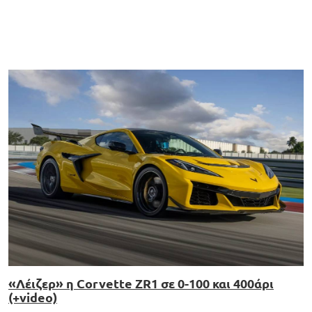
«Λέιζερ» η Corvette ZR1 σε 0-100 και 400άρι
(+video)