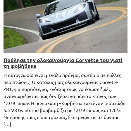
Πούλησε την ολοκαίνουργια Corvette του γιατί
τη φοβήθηκε
Η αυτογνωσία είναι μεγάλο πράγμα, σωτήριο σε πολλές
περιπτώσεις. Ο κάτοχος μιας ολοκαίνουργιας Corvette
ZR1, για παράδειγμα, ενδεχομένως να έσωσε ζωές,
αναγνωρίζοντας πως δεν ξέρει να πάει το κτήνος των
1.079 ίππων. Η πανίσχυρη «Κορβέτα» έχει έναν τερατώδη
5.5 V8 twinturbo βομβαρδίζει με 1.079 ίππους και 1.123
Nm ροπής τους πίσω τροχούς, ξεπερνώντας σε δύναμη
[…]