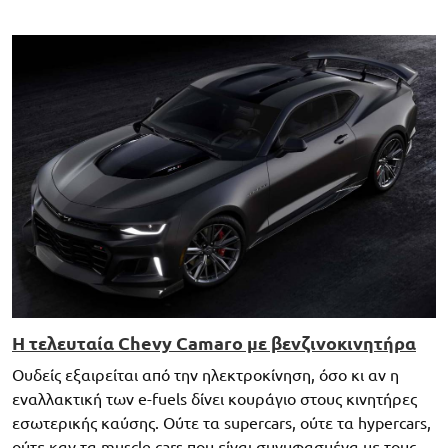
Η τελευταία Chevy Camaro με βενζινοκινητήρα
Ουδείς εξαιρείται από την ηλεκτροκίνηση, όσο κι αν η
εναλλακτική των e-fuels δίνει κουράγιο στους κινητήρες
εσωτερικής καύσης. Ούτε τα supercars, ούτε τα hypercars,
ούτε καν τα muscle cars που είναι συνυφασμένα με τους