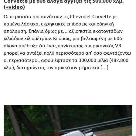
Corvette με 606 άλογα αγγίζει τις 500.000 χλμ.
(+video)
Οι περισσότεροι συνδέουν τις Chevrolet Corvette με
καμένα λάστιχα, εκρηκτικές επιδόσεις και οδηγική
απόλαυση. Σπάνια όμως με… αξιοπιστία εκατοντάδων
χιλιάδων χιλιομέτρων. Κι όμως, μια βελτιωμένη με 606
άλογα απέδειξε ότι ένας πανίσχυρος αμερικανικός V8
μπορεί να αντέξει πολύ περισσότερο απ’ όσο φαντάζονται
οι περισσότεροι, αφού έφτασε τα 300.000 μίλια (482.800
χλμ.), διατηρώντας τον αρχικό κινητήρα και […]