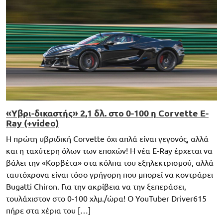
«Υβρι-δικαστής» 2,1 δλ. στο 0-100 η Corvette E-
Ray (+video)
Η πρώτη υβριδική Corvette όχι απλά είναι γεγονός, αλλά
και η ταχύτερη όλων των εποχών! Η νέα E-Ray έρχεται να
βάλει την «Κορβέτα» στα κόλπα του εξηλεκτρισμού, αλλά
ταυτόχρονα είναι τόσο γρήγορη που μπορεί να κοντράρει
Bugatti Chiron. Για την ακρίβεια να την ξεπεράσει,
τουλάχιστον στο 0-100 χλμ./ώρα! Ο YouTuber Driver615
πήρε στα χέρια του […]