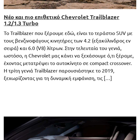
Νέο και πιο επιθετικό Chevrolet Trailblazer
1.2/1.3 Turbo
Το Trailblazer που ξέρουμε εδώ, είναι το τεράστιο SUV με
τους βενζινοφάγους κινητήρες των 4.2 (εξακύλινδρος εν
σειρά) και 6.0 (V8) λίτρων. Στην τελευταία του γενιά,
ωστόσο, η Chevrolet μας κάνει να ξεχάσουμε ό,τι ξέραμε,
έχοντας μετατρέψει το αυτοκίνητο σε compact crossover.
Η τρίτη γενιά Trailblazer παρουσιάστηκε το 2019,
ξεχωρίζοντας για τη δυναμική εμφάνιση, τις […]