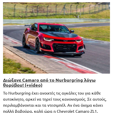
Διώξανε Camaro από το Nurburgring λόγω
θορύβου! (+video)
Το Nurburgring έχει ανοιχτές τις αγκάλες του για κάθε
αυτοκίνητο, αρκεί να τηρεί τους κανονισμούς. Σε αυτούς,
περιλαμβάνονται και τα ντεσιμπέλ. Αν ένα όχημα κάνει
πολλή βαβούρα, καλή ώρα η Chevrolet Camaro ZL1,