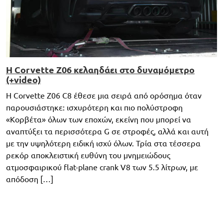
Η Corvette Z06 κελαηδάει στο δυναμόμετρο
(+video)
Η Corvette Z06 C8 έθεσε μια σειρά από ορόσημα όταν
παρουσιάστηκε: ισχυρότερη και πιο πολύστροφη
«Κορβέτα» όλων των εποχών, εκείνη που μπορεί να
αναπτύξει τα περισσότερα G σε στροφές, αλλά και αυτή
με την υψηλότερη ειδική ισχύ όλων. Τρία στα τέσσερα
ρεκόρ αποκλειστική ευθύνη του μνημειώδους
ατμοσφαιρικού flat-plane crank V8 των 5.5 λίτρων, με
απόδοση […]