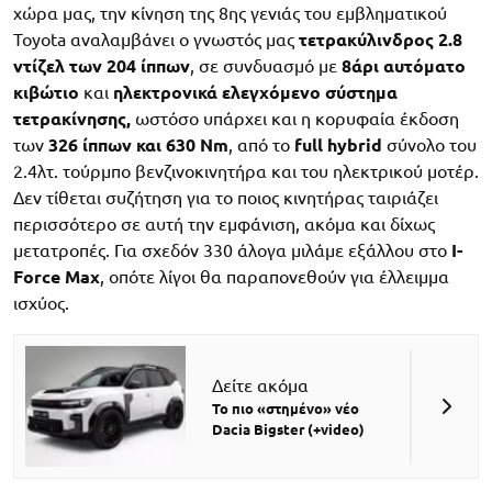
χώρα μας, την κίνηση της 8ης γενιάς του εμβληματικού
Toyota αναλαμβάνει ο γνωστός μας
τετρακύλινδρος 2.8
ντίζελ των 204 ίππων
, σε συνδυασμό με
8άρι αυτόματο
κιβώτιο
και
ηλεκτρονικά ελεγχόμενο σύστημα
τετρακίνησης,
ωστόσο υπάρχει και η κορυφαία έκδοση
των
326 ίππων και 630 Nm
, από το
full hybrid
σύνολο του
2.4λτ. τούρμπο βενζινοκινητήρα και του ηλεκτρικού μοτέρ.
Δεν τίθεται συζήτηση για το ποιος κινητήρας ταιριάζει
περισσότερο σε αυτή την εμφάνιση, ακόμα και δίχως
μετατροπές. Για σχεδόν 330 άλογα μιλάμε εξάλλου στο
I-
Force Max
, οπότε λίγοι θα παραπονεθούν για έλλειμμα
ισχύος.
Δείτε ακόμα
Το πιο «στημένο» νέο
Dacia Bigster (+video)