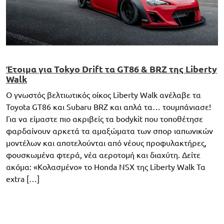
Έτοιμα για Tokyo Drift τα GT86 & BRZ της Liberty
Walk
O γνωστός βελτιωτικός οίκος Liberty Walk ανέλαβε τα
Toyota GT86 και Subaru BRZ και απλά τα… τουμπάνιασε!
Για να είμαστε πιο ακριβείς τα bodykit που τοποθέτησε
φαρδαίνουν αρκετά τα αμαξώματα των σπορ ιαπωνικών
μοντέλων και αποτελούνται από νέους προφυλακτήρες,
φουσκωμένα φτερά, νέα αεροτομή και διαχύτη. Δείτε
ακόμα: «Κολασμένο» το Honda NSX της Liberty Walk Τα
extra […]