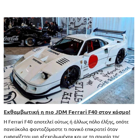
Εκθαμβωτική η πιο JDM Ferrari F40 στον κόσμο!
Η Ferrari F40 αποτελεί ούτως ή άλλως πόλο έλξης, οπότε
πανεύκολα φανταζόμαστε τι πανικό επικρατεί όταν
εμφανίζεται μια «ξεχειλωμένη» και με τη σημαία της