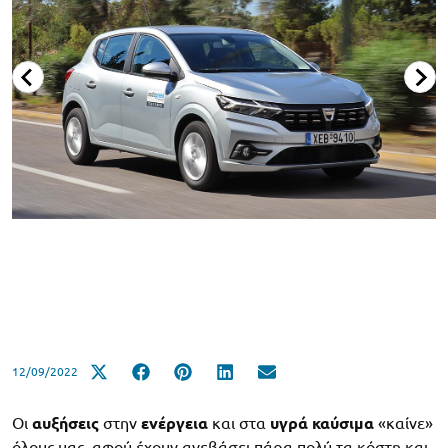
12/09/2022
Οι
αυξήσεις
στην
ενέργεια
και στα
υγρά καύσιμα
«καίνε»
όλους μας, αφού έχουν ανεβάσει πάρα πολύ τα κόστη και