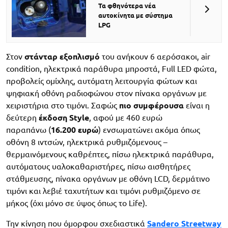
Τα φθηνότερα νέα
αυτοκίνητα με σύστημα
LPG
Στον
στάνταρ εξοπλισμό
του ανήκουν 6 αερόσακοι, air
condition, ηλεκτρικά παράθυρα μπροστά, Full LED φώτα,
προβολείς ομίχλης, αυτόματη λειτουργία φώτων και
ψηφιακή οθόνη ραδιοφώνου στον πίνακα οργάνων με
χειριστήρια στο τιμόνι. Σαφώς
πιο συμφέρουσα
είναι η
δεύτερη
έκδοση Style
, αφού με 460 ευρώ
παραπάνω (
16.200 ευρώ
) ενσωματώνει ακόμα όπως
οθόνη 8 ιντσών, ηλεκτρικά ρυθμιζόμενους –
θερμαινόμενους καθρέπτες, πίσω ηλεκτρικά παράθυρα,
αυτόματους υαλοκαθαριστήρες, πίσω αισθητήρες
στάθμευσης, πίνακα οργάνων με οθόνη LCD, δερμάτινο
τιμόνι και λεβιέ ταχυτήτων και τιμόνι ρυθμιζόμενο σε
μήκος (όχι μόνο σε ύψος όπως το Life).
Την κίνηση που όμορφου σχεδιαστικά
Sandero Streetway