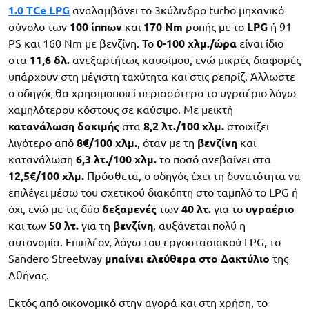
1.0 TCe LPG
αναλαμβάνει το 3κύλινδρο turbo μηχανικό
σύνολο των
100 ίππων
και
170 Nm
ροπής με το
LPG
ή 91
PS και 160 Nm με βενζίνη. Το
0-100 χλμ./ώρα
είναι ίδιο
στα
11,6 δλ.
ανεξαρτήτως καυσίμου, ενώ μικρές διαφορές
υπάρχουν στη μέγιστη ταχύτητα και στις ρεπρίζ. Άλλωστε
ο οδηγός θα χρησιμοποιεί περισσότερο το υγραέριο λόγω
χαμηλότερου κόστους σε καύσιμο. Με μεικτή
κατανάλωση δοκιμής
στα
8,2 λτ./100 χλμ.
στοιχίζει
λιγότερο από
8€/100 χλμ.
, όταν με τη
βενζίνη
και
κατανάλωση
6,3 λτ./100 χλμ.
το ποσό ανεβαίνει στα
12,5€/100 χλμ.
Πρόσθετα, ο οδηγός έχει τη δυνατότητα να
επιλέγει μέσω του σχετικού διακόπτη στο ταμπλό το LPG ή
όχι, ενώ με τις δύο
δεξαμενές
των
40 λτ.
για το
υγραέριο
και των
50 λτ.
για τη
βενζίνη
, αυξάνεται πολύ η
αυτονομία. Επιπλέον, λόγω του εργοστασιακού LPG, το
Sandero Streetway
μπαίνει ελεύθερα στο Δακτύλιο
της
Αθήνας.
Εκτός από οικονομικό στην αγορά και στη χρήση, το