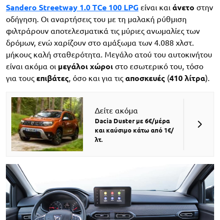
Sandero Streetway 1.0 TCe 100 LPG
είναι και
άνετο
στην
οδήγηση. Οι αναρτήσεις του με τη μαλακή ρύθμιση
φιλτράρουν αποτελεσματικά τις μύριες ανωμαλίες των
δρόμων, ενώ χαρίζουν στο αμάξωμα των 4.088 χλστ.
μήκους καλή σταθερότητα. Μεγάλο ατού του αυτοκινήτου
είναι ακόμα οι
μεγάλοι χώροι
στο εσωτερικό του, τόσο
για τους
επιβάτες
, όσο και για τις
αποσκευές
(
410 λίτρα
).
Δείτε ακόμα
Dacia Duster με 6€/μέρα
και καύσιμο κάτω από 1€/
λτ.