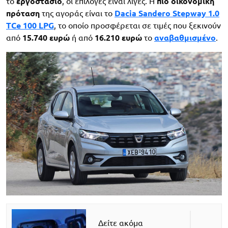
το
εργοστάσιο
, οι επιλογές είναι λίγες. Η
πιο οικονομική
πρόταση
της αγοράς είναι το
Dacia Sandero Stepway 1.0
TCe 100 LPG
, το οποίο προσφέρεται σε τιμές που ξεκινούν
από
15.740 ευρώ
ή από
16.210 ευρώ
το
αναβαθμισμένο
.
Δείτε ακόμα