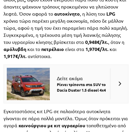
άπαντες ψάχνουν τρόπους προκειμένου να γλιτώσουν
λεφτά. Όσον αφορά το
αυτοκίνητο
, η λύση του
LPG
χρόνια τώρα παρέχει μεγάλη οικονομία, πόσο δε μάλλον
τώρα, αφού η τιμή του έχει παραμείνει πάρα πολύ χαμηλή.
Συγκεκριμένα, η τρέχουσα μέση τιμή λιανικής πώλησης
του υγραερίου κίνησης βρίσκεται στα
0,948€/λτ.
, όταν η
αμόλυβδη
και το
πετρέλαιο
είναι στα
1,970€/λτ.
και
1,917€/λτ.
αντίστοιχα.
Δείτε ακόμα
Ρίχνει τρίποντα στα SUV το
Dacia Duster 1.5 diesel 4x4
Εγκαταστάσεις κιτ LPG σε παλαιότερα αυτοκίνητα
γίνονται σε πάρα πολλά μοντέλα. Όμως όταν πρόκειται για
αγορά
καινούργιου με κιτ υγραερίου
τοποθετημένο από