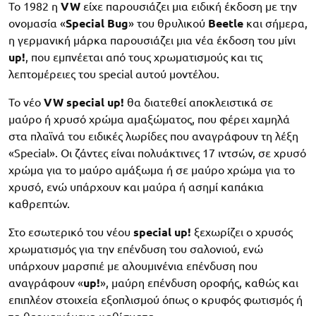
Το 1982 η
VW
είχε παρουσιάζει μια ειδική έκδοση με την
ονομασία «
Special Bug
» του θρυλικού
Beetle
και σήμερα,
η γερμανική μάρκα παρουσιάζει μια νέα έκδοση του μίνι
up!
, που εμπνέεται από τους χρωματισμούς και τις
λεπτομέρειες του special αυτού μοντέλου.
Το νέο
VW special up!
θα διατεθεί αποκλειστικά σε
μαύρο ή χρυσό χρώμα αμαξώματος, που φέρει χαμηλά
στα πλαϊνά του ειδικές λωρίδες που αναγράφουν τη λέξη
«Special». Οι ζάντες είναι πολυάκτινες 17 ιντσών, σε χρυσό
χρώμα για το μαύρο αμάξωμα ή σε μαύρο χρώμα για το
χρυσό, ενώ υπάρχουν και μαύρα ή ασημί καπάκια
καθρεπτών.
Στο εσωτερικό του νέου
special up!
ξεχωρίζει ο χρυσός
χρωματισμός για την επένδυση του σαλονιού, ενώ
υπάρχουν μαρσπιέ με αλουμινένια επένδυση που
αναγράφουν «
up!
», μαύρη επένδυση οροφής, καθώς και
επιπλέον στοιχεία εξοπλισμού όπως ο κρυφός φωτισμός ή