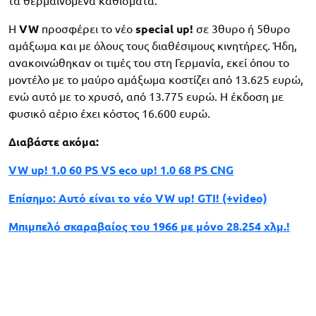
τα θερμαινόμενα καθίσματα.
Η
VW
προσφέρει το νέο
special up!
σε 3θυρο ή 5θυρο
αμάξωμα και με όλους τους διαθέσιμους κινητήρες. Ήδη,
ανακοινώθηκαν οι τιμές του στη Γερμανία, εκεί όπου το
μοντέλο με το μαύρο αμάξωμα κοστίζει από 13.625 ευρώ,
ενώ αυτό με το χρυσό, από 13.775 ευρώ. Η έκδοση με
φυσικό αέριο έχει κόστος 16.600 ευρώ.
Διαβάστε ακόμα:
VW up! 1.0 60 PS VS eco up! 1.0 68 PS CNG
Επίσημο: Αυτό είναι το νέο VW up! GTI! (+video)
Μπιμπελό σκαραβαίος του 1966 με μόνο 28.254 χλμ.!