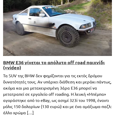
BMW E36 γίνεται το απόλυτο off road παιχνίδι
(+video)
Τα SUV της BMW δεν φημίζονται για τις εκτός δρόμου
δυνατότητές τους. Αν υπάρχει διάθεση και μεράκι πάντως,
ακόμα και μια μεταχειρισμένη 3άρα E36 μπορεί να
μετατραπεί σε εργαλείο off roading. Η λευκή «Μπέμπα»
αγοράστηκε από το eBay, ως ασημί 323i του 1998, έναντι
μόλις 150 δολαρίων (130 ευρώ) και με ένα αμάξωμα-παζλ:
άλλο χρώμα […]