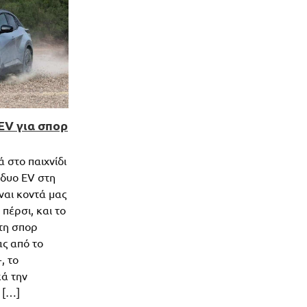
EV για σπορ
ά στο παιχνίδι
 δυο EV στη
ίναι κοντά μας
πέρσι, και το
 τη σπορ
ας από το
, το
κά την
 […]