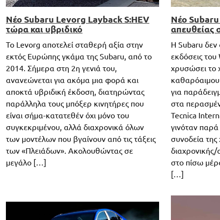
Νέο Subaru Levorg Layback S:HEV
Νέο Subaru
τώρα και υβριδικό
απευθείας σ
Το Levorg αποτελεί σταθερή αξία στην
Η Subaru δεν 
εκτός Ευρώπης γκάμα της Subaru, από το
εκδόσεις του
2014. Σήμερα στη 2η γενιά του,
χρυσώσει το χ
ανανεώνεται για ακόμα μια φορά και
καθαρόαιμου S
αποκτά υβριδική έκδοση, διατηρώντας
για παράδειγ
παράλληλα τους μπόξερ κινητήρες που
στα περασμέν
είναι σήμα-κατατεθέν όχι μόνο του
Tecnica Inter
συγκεκριμένου, αλλά διαχρονικά όλων
γινόταν παρά
των μοντέλων που βγαίνουν από τις τάξεις
συνοδεία της
των «Πλειάδων». Ακολουθώντας σε
διαχρονικής/
μεγάλο […]
στο πίσω μέρο
[…]