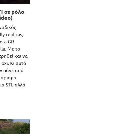
I σε ρόλο
ideo)
ναδικός
y replicas,
ota GR
lla. Με το
ρηθεί και να
όχι. Κι αυτό
ς» πάνε από
σάρισμα
ια STI, αλλά