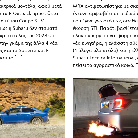
WRX αντιμετωπίστηκε με σκε
λεκτρικά μοντέλα, αφού μετά
έντονη αμφισβήτηση, ειδικά 
αι το E-Outback προστίθεται
που έγινε γνωστό πως δεν θ
ίο τύπου Coupe SUV
έκδοση STI. Παρότι βασίζετα
μως η Subaru δεν σταματά
ολοκαίνουργια πλατφόρμα κα
χρι το τέλος του 2028 θα
νέο κινητήρα, η ελάχιστη αύ
την γκάμα της άλλα 4 νέα
(4 άλογα όλα κι όλα) και η έ
 και τα Solterra και E-
Subaru Tecnica International, 
 και το […]
πείσει το αγοραστικό κοινό. Γ