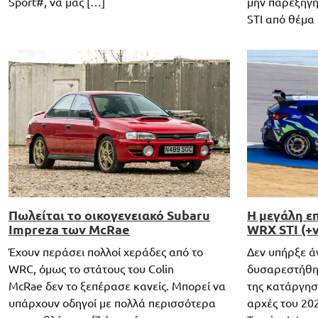
Sport#, να μας […]
μην παρεξηγη
STI από θέμα 
Πωλείται το οικογενειακό Subaru
Η μεγάλη ε
Impreza των McRae
WRX STI (+
Έχουν περάσει πολλοί χεράδες από το
Δεν υπήρξε ά
WRC, όμως το στάτους του Colin
δυσαρεστήθη
McRae δεν το ξεπέρασε κανείς. Μπορεί να
της κατάργησ
υπάρχουν οδηγοί με πολλά περισσότερα
αρχές του 202