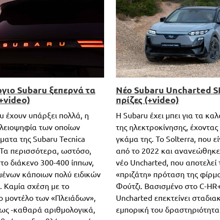
γιο Subaru ξεπερνά τα
Νέο Subaru Uncharted S
+video)
πρίζες (+video)
u έχουν υπάρξει πολλά, η
Η Subaru έχει μπει για τα καλ
πλειοψηφία των οποίων
της ηλεκτροκίνησης, έχοντας
ματα της Subaru Tecnica
γκάμα της. Το Solterra, που ε
. Τα περισσότερα, ωστόσο,
από το 2022 και ανανεώθηκε 
το διάκενο 300-400 ίππων,
νέο Uncharted, που αποτελεί
ένων κάποιων πολύ ειδικών
«πριζάτη» πρόταση της φίρμ
. Καμία σχέση με το
Φούτζι. Βασισμένο στο C-HR+
ο μοντέλο των «Πλειάδων»,
Uncharted επεκτείνει σταδια
τως -καθαρά αριθμολογικά,
εμπορική του δραστηριότητα