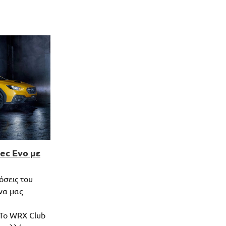
ec Evo με
όσεις του
να μας
 Το WRX Club