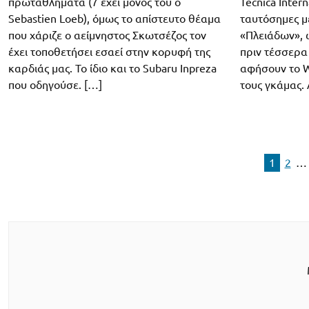
πρωταθλήματα (7 έχει μόνος του ο
Tecnica Intern
Sebastien Loeb), όμως το απίστευτο θέαμα
ταυτόσημες μ
που χάριζε ο αείμνηστος Σκωτσέζος τον
«Πλειάδων», 
έχει τοποθετήσει εσαεί στην κορυφή της
πριν τέσσερα
καρδιάς μας. Το ίδιο και το Subaru Inpreza
αφήσουν το W
που οδηγούσε. […]
τους γκάμας. 
1
2
…