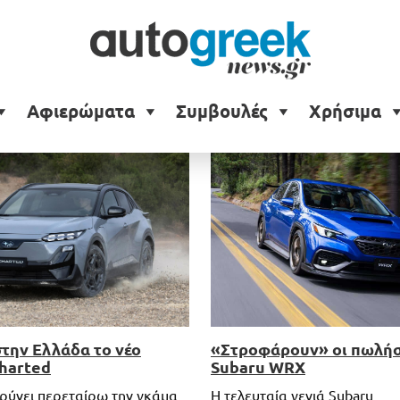
Αφιερώματα
Συμβουλές
Χρήσιμα
«Στροφάρουν» οι πωλήσ
στην Ελλάδα το νέο
Subaru WRX
harted
Η τελευταία γενιά Subaru
υρύνει περεταίρω την γκάμα