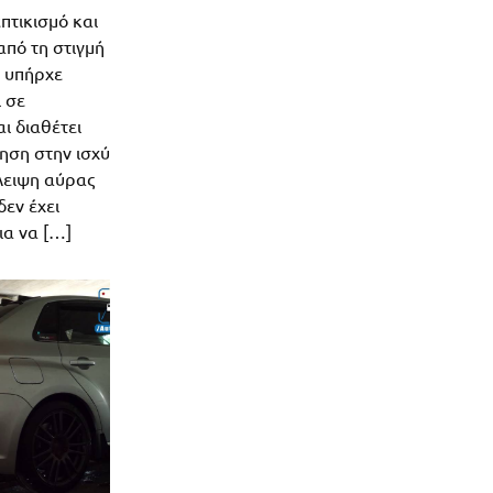
πτικισμό και
από τη στιγμή
α υπήρχε
ι σε
ι διαθέτει
ξηση στην ισχύ
λλειψη αύρας
δεν έχει
ια να […]