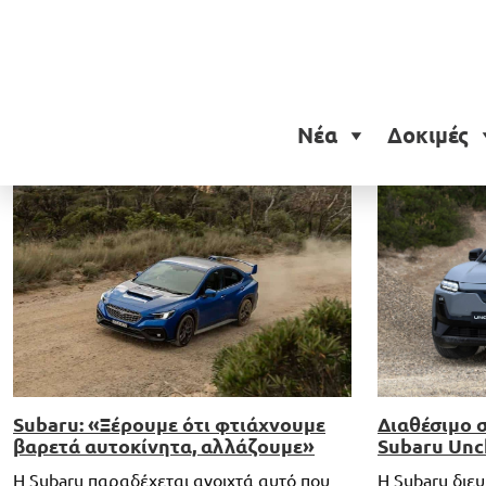
Ετικέτα:
Subaru
Νέα
Δοκιμές
Subaru: «Ξέρουμε ότι φτιάχνουμε
Διαθέσιμο 
βαρετά αυτοκίνητα, αλλάζουμε»
Subaru Unc
Η Subaru παραδέχεται ανοιχτά αυτό που
H Subaru διε