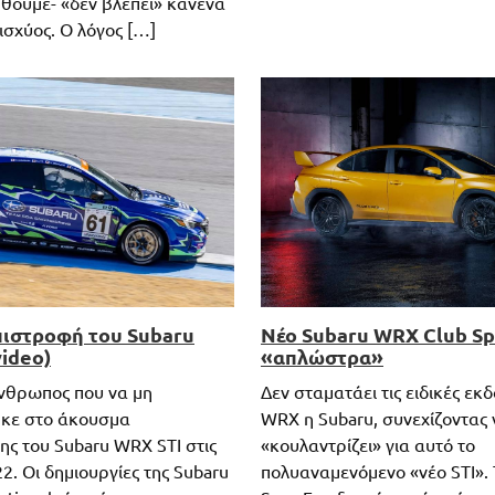
θούμε- «δεν βλέπει» κανένα
ισχύος. Ο λόγος […]
πιστροφή του Subaru
Νέο Subaru WRX Club Sp
video)
«απλώστρα»
νθρωπος που να μη
Δεν σταματάει τις ειδικές εκδ
κε στο άκουσμα
WRX η Subaru, συνεχίζοντας 
ης του Subaru WRX STI στις
«κουλαντρίζει» για αυτό το
2. Οι δημιουργίες της Subaru
πολυαναμενόμενο «νέο STI».