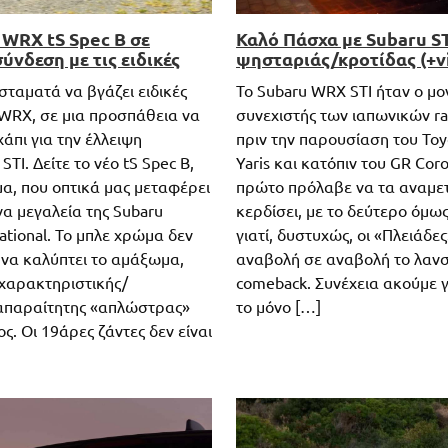
 WRX tS Spec B σε
Καλό Πάσχα με Subaru ST
ύνδεση με τις ειδικές
ψησταριάς/κροτίδας (+v
σταματά να βγάζει ειδικές
Το Subaru WRX STI ήταν ο μο
 WRX, σε μια προσπάθεια να
συνεχιστής των ιαπωνικών rall
άπι για την έλλειψη
πριν την παρουσίαση του Toy
TI. Δείτε το νέο tS Spec B,
Yaris και κατόπιν του GR Coro
μα, που οπτικά μας μεταφέρει
πρώτο πρόλαβε να τα αναμετ
α μεγαλεία της Subaru
κερδίσει, με το δεύτερο όμως 
national. Το μπλε χρώμα δεν
γιατί, δυστυχώς, οι «Πλειάδε
 να καλύπτει το αμάξωμα,
αναβολή σε αναβολή το λαν
 χαρακτηριστικής/
comeback. Συνέχεια ακούμε γ
απαραίτητης «απλώστρας»
το μόνο […]
ς. Οι 19άρες ζάντες δεν είναι