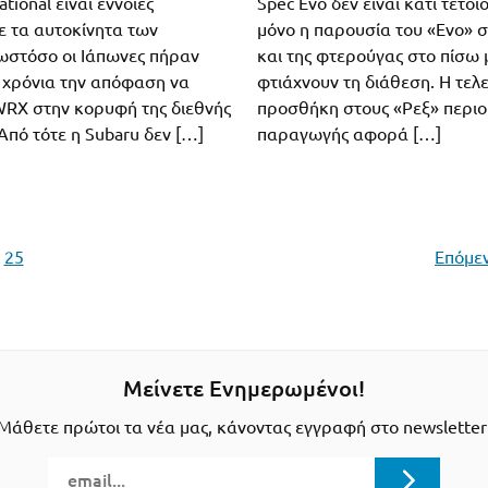
ational είναι έννοιες
Spec Evo δεν είναι κάτι τέτοι
ε τα αυτοκίνητα των
μόνο η παρουσία του «Evo» 
ωστόσο οι Ιάπωνες πήραν
και της φτερούγας στο πίσω 
 χρόνια την απόφαση να
φτιάχνουν τη διάθεση. Η τελ
RX στην κορυφή της διεθνής
προσθήκη στους «Ρεξ» περιο
Από τότε η Subaru δεν […]
παραγωγής αφορά […]
25
Επόμεν
Μείνετε Ενημερωμένοι!
Μάθετε πρώτοι τα νέα μας, κάνοντας εγγραφή στο newsletter