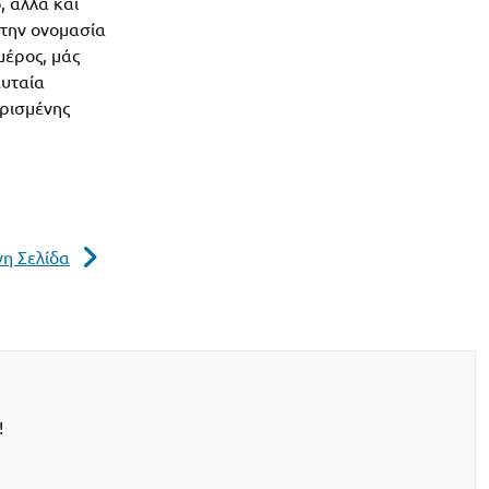
ο, αλλά και
στην ονομασία
μέρος, μάς
ευταία
ρισμένης
η Σελίδα
!