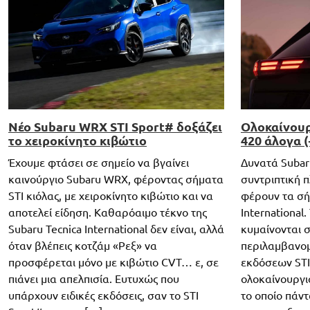
Νέο Subaru WRX STI Sport# δοξάζει
Ολοκαίνουρ
το χειροκίνητο κιβώτιο
420 άλογα (
Έχουμε φτάσει σε σημείο να βγαίνει
Δυνατά Subar
καινούργιο Subaru WRX, φέροντας σήματα
συντριπτική 
STI κιόλας, με χειροκίνητο κιβώτιο και να
φέρουν τα σή
αποτελεί είδηση. Καθαρόαιμο τέκνο της
International
Subaru Tecnica International δεν είναι, αλλά
κυμαίνονται σ
όταν βλέπεις κοτζάμ «Ρεξ» να
περιλαμβανομ
προσφέρεται μόνο με κιβώτιο CVT… ε, σε
εκδόσεων STI
πιάνει μια απελπισία. Ευτυχώς που
ολοκαίνουργι
υπάρχουν ειδικές εκδόσεις, σαν το STI
το οποίο πάν