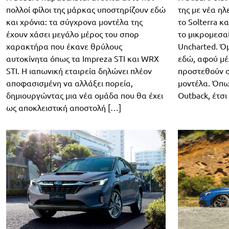
πολλοί φίλοι της μάρκας υποστηρίζουν εδώ
της με νέα η
και χρόνια: τα σύγχρονα μοντέλα της
το Solterra κ
έχουν χάσει μεγάλο μέρος του σπορ
το μικρομεσα
χαρακτήρα που έκανε θρύλους
Uncharted. Ό
αυτοκίνητα όπως τα Impreza STI και WRX
εδώ, αφού μέ
STI. Η ιαπωνική εταιρεία δηλώνει πλέον
προστεθούν σ
αποφασισμένη να αλλάξει πορεία,
μοντέλα. Όπως
δημιουργώντας μια νέα ομάδα που θα έχει
Outback, έτσι
ως αποκλειστική αποστολή […]