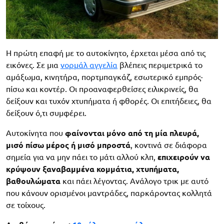
Η πρώτη επαφή με το αυτοκίνητο, έρχεται μέσα από τις
εικόνες. Σε μια
νορμάλ αγγελία
βλέπεις περιμετρικά το
αμάξωμα, κινητήρα, πορτμπαγκάζ, εσωτερικό εμπρός-
πίσω και κοντέρ. Οι προαναφερθείσες ειλικρινείς, θα
δείξουν και τυχόν χτυπήματα ή φθορές. Οι επιτήδειες, θα
δείξουν ό,τι συμφέρει.
Αυτοκίνητα που
φαίνονται μόνο από τη μία πλευρά,
μισό πίσω μέρος ή μισό μπροστά
, κοντινά σε διάφορα
σημεία για να μην πάει το μάτι αλλού κλπ,
επιχειρούν να
κρύψουν ξαναβαμμένα κομμάτια, χτυπήματα,
βαθουλώματα
και πάει λέγοντας. Ανάλογο τρικ με αυτό
που κάνουν ορισμένοι μαντράδες, παρκάροντας κολλητά
σε τοίχους.