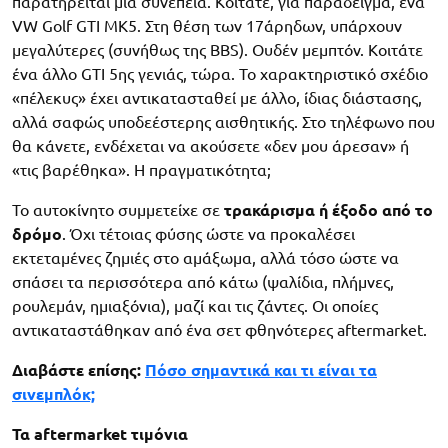
παρατηρείται μια συνέπεια. Κοιτάτε, για παράδειγμα, ένα
VW Golf GTI MK5. Στη θέση των 17άρηδων, υπάρχουν
μεγαλύτερες (συνήθως της BBS). Ουδέν μεμπτόν. Κοιτάτε
ένα άλλο GTI 5ης γενιάς, τώρα. Το χαρακτηριστικό σχέδιο
«πέλεκυς» έχει αντικατασταθεί με άλλο, ίδιας διάστασης,
αλλά σαφώς υποδεέστερης αισθητικής. Στο τηλέφωνο που
θα κάνετε, ενδέχεται να ακούσετε «δεν μου άρεσαν» ή
«τις βαρέθηκα». Η πραγματικότητα;
Το αυτοκίνητο συμμετείχε σε
τρακάρισμα ή έξοδο από το
δρόμο
. Όχι τέτοιας φύσης ώστε να προκαλέσει
εκτεταμένες ζημιές στο αμάξωμα, αλλά τόσο ώστε να
σπάσει τα περισσότερα από κάτω (ψαλίδια, πλήμνες,
ρουλεμάν, ημιαξόνια), μαζί και τις ζάντες. Οι οποίες
αντικαταστάθηκαν από ένα σετ φθηνότερες aftermarket.
Διαβάστε επίσης:
Πόσο σημαντικά και τι είναι τα
σινεμπλόκ;
Τα aftermarket τιμόνια