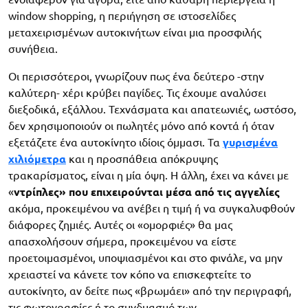
window shopping, η περιήγηση σε ιστοσελίδες
μεταχειρισμένων αυτοκινήτων είναι μια προσφιλής
συνήθεια.
Οι περισσότεροι, γνωρίζουν πως ένα δεύτερο -στην
καλύτερη- χέρι κρύβει παγίδες. Τις έχουμε αναλύσει
διεξοδικά, εξάλλου. Τεχνάσματα και απατεωνιές, ωστόσο,
δεν χρησιμοποιούν οι πωλητές μόνο από κοντά ή όταν
εξετάζετε ένα αυτοκίνητο ιδίοις όμμασι. Τα
γυρισμένα
χιλιόμετρα
και η προσπάθεια απόκρυψης
τρακαρίσματος, είναι η μία όψη. Η άλλη, έχει να κάνει με
«
ντρίπλες» που επιχειρούνται μέσα από τις αγγελίες
ακόμα, προκειμένου να ανέβει η τιμή ή να συγκαλυφθούν
διάφορες ζημιές. Αυτές οι «ομορφιές» θα μας
απασχολήσουν σήμερα, προκειμένου να είστε
προετοιμασμένοι, υποψιασμένοι και στο φινάλε, να μην
χρειαστεί να κάνετε τον κόπο να επισκεφτείτε το
αυτοκίνητο, αν δείτε πως «βρωμάει» από την περιγραφή,
τις φωτογραφίες ή το συνδυασμό των.