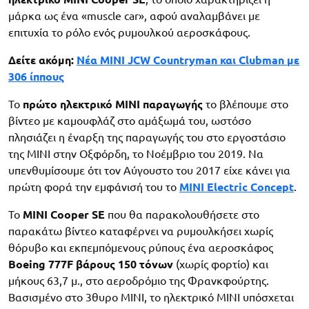
μάρκα ως ένα «muscle car», αφού αναλαμβάνει με
επιτυχία το ρόλο ενός ρυμουλκού αεροσκάφους.
Δείτε ακόμη:
Νέα MINI JCW Countryman και Clubman με
306 ίππους
Το
πρώτο
ηλεκτρικό MINI παραγωγής
το βλέπουμε στο
βίντεο με καμουφλάζ στο αμάξωμά του, ωστόσο
πλησιάζει η έναρξη της παραγωγής του στο εργοστάσιο
της MINI στην Οξφόρδη, το Νοέμβριο του 2019. Να
υπενθυμίσουμε ότι τον Αύγουστο του 2017 είχε κάνει για
πρώτη φορά την εμφάνισή του το
MINI Electric Concept
.
To
MINI Cooper SE
που θα παρακολουθήσετε στο
παρακάτω βίντεο καταφέρνει να ρυμουλκήσει χωρίς
θόρυβο και εκπεμπόμενους ρύπους ένα αεροσκάφος
Boeing 777F βάρους 150 τόνων
(χωρίς φορτίο) και
μήκους 63,7 μ., στο αεροδρόμιο της Φρανκφούρτης.
Βασισμένο στο 3θυρο MINI, το ηλεκτρικό MINI υπόσχεται