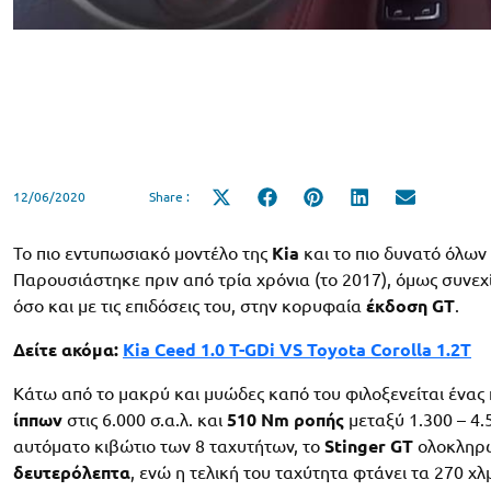
12/06/2020
Share :
Share
Share
Share
Share
Share
on
on
on
on
on
X
Facebook
Pinterest
LinkedIn
Email
(Twitter)
Το πιο εντυπωσιακό μοντέλο της
Kia
και το πιο δυνατό όλων
Παρουσιάστηκε πριν από τρία χρόνια (το 2017), όμως συνεχί
όσο και με τις επιδόσεις του, στην κορυφαία
έκδοση GT
.
Δείτε ακόμα:
Kia Ceed 1.0 T-GDi VS Toyota Corolla 1.2T
Κάτω από το μακρύ και μυώδες καπό του φιλοξενείται ένας
ίππων
στις 6.000 σ.α.λ. και
510 Nm ροπής
μεταξύ 1.300 – 4.
αυτόματο κιβώτιο των 8 ταχυτήτων, το
Stinger GT
ολοκληρώ
δευτερόλεπτα
, ενώ η τελική του ταχύτητα φτάνει τα 270 χλ