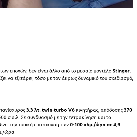
 των εποχών, δεν είναι άλλο από το μεσαίο μοντέλο
Stinger
.
ζει να εξιτάρει, τόσο με τον άκρως δυναμικό του σχεδιασμό,
 πανίσχυρος
3.3 λτ. twin-turbo V6
κινητήρας, απόδοσης
370
500 σ.α.λ. Σε συνδυασμό με την τετρακίνηση και το
νει την τυπική επιτάχυνση των
0-100 χλμ./ώρα σε 4,9
μ./ώρα.