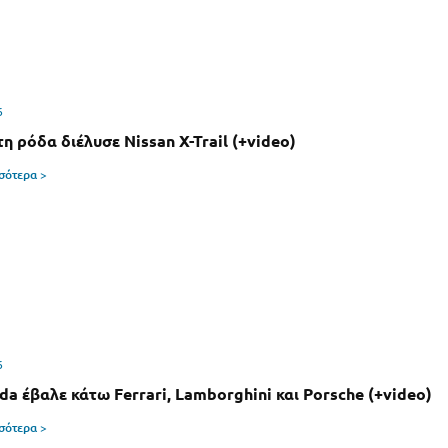
6
η ρόδα διέλυσε Nissan X-Trail (+video)
σσότερα >
6
da έβαλε κάτω Ferrari, Lamborghini και Porsche (+video)
σσότερα >