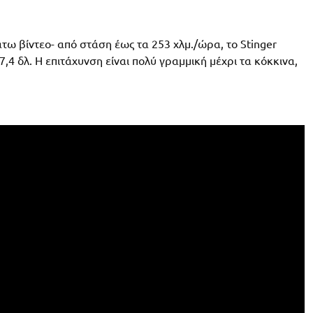
ω βίντεο- από στάση έως τα 253 χλμ./ώρα, το Stinger
7,4 δλ. Η επιτάχυνση είναι πολύ γραμμική μέχρι τα κόκκινα,