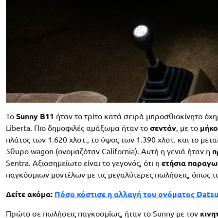
Το
Sunny B11
ήταν το τρίτο κατά σειρά μπροσθιοκίνητο όχημ
Liberta. Πιο δημοφιλές αμάξωμα ήταν το
σεντάν
, με το
μήκο
πλάτος των 1.620 χλστ., το ύψος των 1.390 χλστ. και το μετ
5θυρο wagon (ονομαζόταν California). Αυτή η γενιά ήταν η
π
Sentra. Αξιοσημείωτο είναι το γεγονός, ότι η
ετήσια παραγωγ
παγκόσμιων μοντέλων με τις μεγαλύτερες πωλήσεις, όπως 
Δείτε ακόμα:
Πόσο κόστισε η αλλαγή του ονόματος Datsu
Πρώτο σε πωλήσεις παγκοσμίως, ήταν το Sunny με τον
κινη