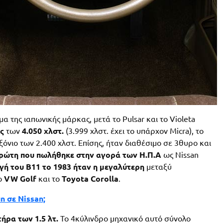
α της ιαπωνικής μάρκας, μετά το Pulsar και το Violeta
ς
των
4.050 χλστ.
(3.999 χλστ. έχει το υπάρχον Micra), το
αξόνιο των 2.400 χλστ. Επίσης, ήταν διαθέσιμο σε 3θυρο και
ρώτη που πωλήθηκε στην αγορά των Η.Π.Α
ως Nissan
ή του B11 το 1983 ήταν η μεγαλύτερη
μεταξύ
το
VW Golf
και το
Toyota Corolla
.
n σε Nissan;
τήρα των 1.5 λτ.
Το 4κύλινδρο μηχανικό αυτό σύνολο