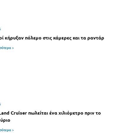
6
οί κήρυξαν πόλεμο στις κάμερες και τα ραντάρ
σσότερα >
6
Land Cruiser πωλείται ένα χιλιόμετρο πριν το
ύριο
σσότερα >