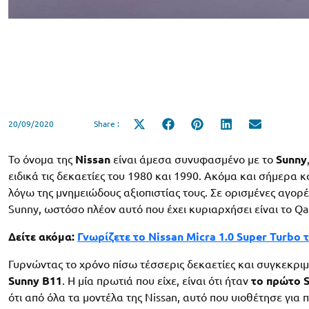
20/09/2020
Share :
Share
Share
Share
Share
Share
on
on
on
on
on
X
Facebook
Pinterest
LinkedIn
Email
(Twitter)
Το όνομα της
Nissan
είναι άμεσα συνυφασμένο με το
Sunny
ειδικά τις δεκαετίες του 1980 και 1990. Ακόμα και σήμερα 
λόγω της μνημειώδους αξιοπιστίας τους. Σε ορισμένες αγορέ
Sunny, ωστόσο πλέον αυτό που έχει κυριαρχήσει είναι το Qa
Δείτε ακόμα:
Γνωρίζετε το Nissan Micra 1.0 Super Turbo 
Γυρνώντας το χρόνο πίσω τέσσερις δεκαετίες και συγκεκρι
Sunny B11
. Η μία πρωτιά που είχε, είναι ότι ήταν
το πρώτο S
ότι από όλα τα μοντέλα της Nissan, αυτό που υιοθέτησε γι