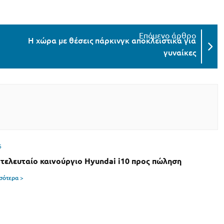
Η χώρα με θέσεις πάρκινγκ αποκλειστικά για
γυναίκες
6
 τελευταίο καινούργιο Hyundai i10 προς πώληση
σσότερα >