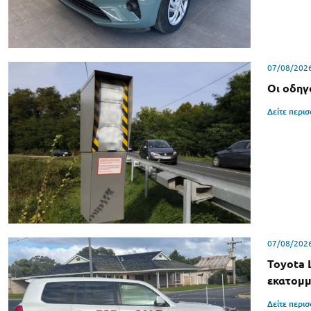
07/08/202
Οι οδηγ
Δείτε περι
07/08/202
Toyota 
εκατομμ
Δείτε περι