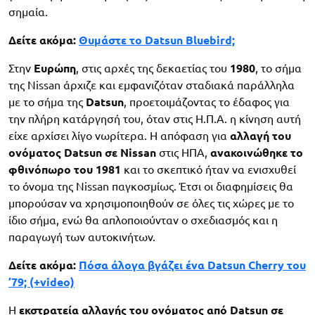
σημαία.
Δείτε ακόμα:
Θυμάστε το Datsun Bluebird;
Στην
Ευρώπη
, στις αρχές της δεκαετίας του
1980
, το σήμα
της Nissan άρχιζε και εμφανιζόταν σταδιακά παράλληλα
με το σήμα της
Datsun
, προετοιμάζοντας το έδαφος για
την πλήρη κατάργησή του, όταν στις Η.Π.Α. η κίνηση αυτή
είχε αρχίσει λίγο νωρίτερα. Η απόφαση για
αλλαγή του
ονόματος Datsun σε Nissan
στις ΗΠΑ,
ανακοινώθηκε το
φθινόπωρο του 1981
και το σκεπτικό ήταν να ενισχυθεί
το όνομα της Nissan παγκοσμίως. Έτσι οι διαφημίσεις θα
μπορούσαν να χρησιμοποιηθούν σε όλες τις χώρες με το
ίδιο σήμα, ενώ θα απλοποιούνταν ο σχεδιασμός και η
παραγωγή των αυτοκινήτων.
Δείτε ακόμα:
Πόσα άλογα βγάζει ένα Datsun Cherry του
’79; (+video)
Η
εκστρατεία αλλαγής του ονόματος από Datsun σε