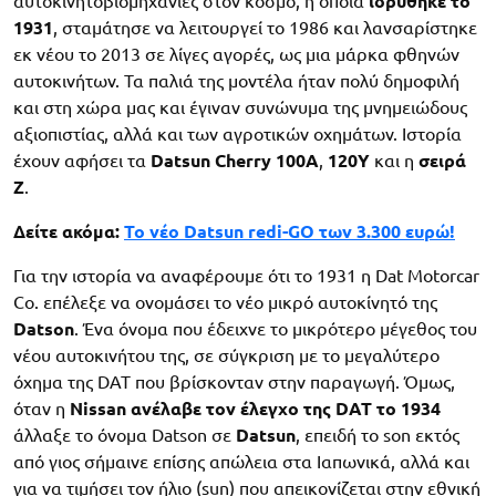
αυτοκινητοβιομηχανίες στον κόσμο, η οποία
ιδρύθηκε το
1931
, σταμάτησε να λειτουργεί το 1986 και λανσαρίστηκε
εκ νέου το 2013 σε λίγες αγορές, ως μια μάρκα φθηνών
αυτοκινήτων. Τα παλιά της μοντέλα ήταν πολύ δημοφιλή
και στη χώρα μας και έγιναν συνώνυμα της μνημειώδους
αξιοπιστίας, αλλά και των αγροτικών οχημάτων. Ιστορία
έχουν αφήσει τα
Datsun Cherry 100A
,
120Y
και η
σειρά
Z
.
Δείτε ακόμα:
Το νέο Datsun redi-GO των 3.300 ευρώ!
Για την ιστορία να αναφέρουμε ότι το 1931 η Dat Motorcar
Co. επέλεξε να ονομάσει το νέο μικρό αυτοκίνητό της
Datson
. Ένα όνομα που έδειχνε το μικρότερο μέγεθος του
νέου αυτοκινήτου της, σε σύγκριση με το μεγαλύτερο
όχημα της DAT που βρίσκονταν στην παραγωγή. Όμως,
όταν η
Nissan ανέλαβε τον έλεγχο της DAT το 1934
άλλαξε το όνομα Datson σε
Datsun
, επειδή το son εκτός
από γιος σήμαινε επίσης απώλεια στα Ιαπωνικά, αλλά και
για να τιμήσει τον ήλιο (sun) που απεικονίζεται στην εθνική