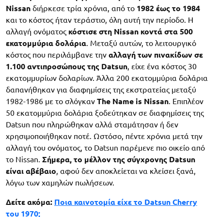
Nissan
διήρκεσε τρία χρόνια, από το
1982 έως το 1984
και το κόστος ήταν τεράστιο, όλη αυτή την περίοδο. Η
αλλαγή ονόματος
κόστισε στη Nissan κοντά στα 500
εκατομμύρια δολάρια
. Μεταξύ αυτών, το λειτουργικό
κόστος που περιλάμβανε την
αλλαγή των πινακίδων σε
1.100 αντιπροσώπους της Datsun
, είχε ένα κόστος 30
εκατομμυρίων δολαρίων. Άλλα 200 εκατομμύρια δολάρια
δαπανήθηκαν για διαφημίσεις της εκστρατείας μεταξύ
1982-1986 με το σλόγκαν
The Name is Nissan
. Επιπλέον
50 εκατομμύρια δολάρια ξοδεύτηκαν σε διαφημίσεις της
Datsun που πληρώθηκαν αλλά σταμάτησαν ή δεν
χρησιμοποιήθηκαν ποτέ. Ωστόσο, πέντε χρόνια μετά την
αλλαγή του ονόματος, το Datsun παρέμενε πιο οικείο από
το Nissan.
Σήμερα, το μέλλον της σύγχρονης Datsun
είναι αβέβαιο
, αφού δεν αποκλείεται να κλείσει ξανά,
λόγω των χαμηλών πωλήσεων.
Δείτε ακόμα:
Ποια καινοτομία είχε το Datsun Cherry
του 1970;