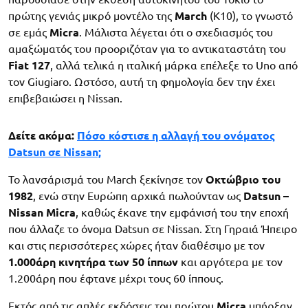
πρώτης γενιάς μικρό μοντέλο της
March
(K10), το γνωστό
σε εμάς
Micra
. Μάλιστα λέγεται ότι ο σχεδιασμός του
αμαξώματός του προοριζόταν για το αντικαταστάτη του
Fiat 127
, αλλά τελικά η ιταλική μάρκα επέλεξε το Uno από
τον Giugiaro. Ωστόσο, αυτή τη φημολογία δεν την έχει
επιβεβαιώσει η Nissan.
Δείτε ακόμα:
Πόσο κόστισε η αλλαγή του ονόματος
Datsun σε Nissan;
Το λανσάρισμά του March ξεκίνησε τον
Οκτώβριο του
1982
, ενώ στην Ευρώπη αρχικά πωλούνταν ως
Datsun –
Nissan Micra
, καθώς έκανε την εμφάνισή του την εποχή
που άλλαζε το όνομα Datsun σε Nissan. Στη Γηραιά Ήπειρο
και στις περισσότερες χώρες ήταν διαθέσιμο με τον
1.000άρη κινητήρα των 50 ίππων
και αργότερα με τον
1.200άρη που έφτανε μέχρι τους 60 ίππους.
Εκτός από τις απλές εκδόσεις του πρώτου
Micra
υπήρξαν