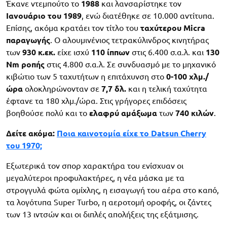
Έκανε ντεμπούτο το
1988
και λανσαρίστηκε τον
Ιανουάριο του 1989
, ενώ διατέθηκε σε 10.000 αντίτυπα.
Επίσης, ακόμα κρατάει τον τίτλο του
ταχύτερου Micra
παραγωγής
. Ο αλουμινένιος τετρακύλινδρος κινητήρας
των
930 κ.εκ.
είχε ισχύ
110 ίππων
στις 6.400 σ.α.λ. και
130
Nm ροπής
στις 4.800 σ.α.λ. Σε συνδυασμό με το μηχανικό
κιβώτιο των 5 ταχυτήτων η επιτάχυνση στο
0-100 χλμ./
ώρα
ολοκληρώνονταν σε
7,7 δλ.
και η τελική ταχύτητα
έφτανε τα 180 χλμ./ώρα. Στις γρήγορες επιδόσεις
βοηθούσε πολύ και το
ελαφρύ αμάξωμα
των
740 κιλών
.
Δείτε ακόμα:
Ποια καινοτομία είχε το Datsun Cherry
του 1970;
Εξωτερικά τον σπορ χαρακτήρα του ενίσχυαν οι
μεγαλύτεροι προφυλακτήρες, η νέα μάσκα με τα
στρογγυλά φώτα ομίχλης, η εισαγωγή του αέρα στο καπό,
τα λογότυπα Super Turbo, η αεροτομή οροφής, οι ζάντες
των 13 ιντσών και οι διπλές απολήξεις της εξάτμισης.