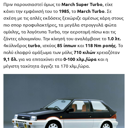
Πριν παρουσιαστεί όμως το
March Super Turbo
, είχε
κάνει την εμφάνισή του το
1985
, το
March Turbo
. Σε
σχέση με τις απλές εκδόσεις ξεχώριζε αμέσως χάρη στους
πιο σπορ προφυλακτήρες, τα μεγάλα στρογγυλά φώτα
ομίχλης, τα λογότυπα Turbo, την αεροτομή πίσω και τις
ζάντες αλουμινίου. Την κίνησή του αναλάμβανε το
1.0 λτ.
4κύλινδρος
turbo
, ισχύος
85 ίππων
και
118 Nm ροπής
. Το
πολύ ελαφρύ αμάξωμα των μόλις
710 κιλών
χρειαζόταν
9,1 δλ.
για να επιταχύνει στο
0-100 χλμ./ώρα
και η
μέγιστη ταχύτητα άγγιζε τα 170 χλμ./ώρα.