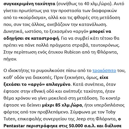
συγκεκριμένη ταχύτητα
(συνήθως τα 40 χλμ./ώρα). Αυτό
γίνεται πρωτίστως για την προστασία των διαφορικών
από το «κούρδισμα», αλλά και τις φθορές στη μετάδοση
που, συν τοις άλλοις, ανεβάζουν την κατανάλωση.
Δυνητικά, ωστόσο, το ξεχασμένο «αργό»
μπορεί να
οδηγήσει σε καταστροφή
. Για να συμβεί κάτι τέτοιο θα
πρέπει να πάνε πολλά πράγματα στραβά, ταυτοχρόνως.
Στην περίπτωση ενός άτυχου Rubicon από τη Φλόριντα,
πήγαν.
Ο ιδιοκτήτης το ρυμουλκούσε πίσω από το
τροχόσπιτο
του,
καθ’ οδόν για διακοπές. Πριν ξεκινήσει, όμως,
είχε
ξεχάσει το «αργό» επιλεγμένο
. Κατά συνέπεια, όταν
έφτασε στην εθνική οδό και ανέπτυξε ταχύτητα, ήταν
θέμα χρόνου να γίνει μακελειό στη μετάδοση. Το κοντέρ
έφτασε να δείχνει
μέχρι 85 χλμ./ώρα
, ήτοι υπερδιπλάσιος
φόρτος από τον προβλεπόμενο. Σύμφωνα με τον Toby
Tuten, επικεφαλής συνεργείου της Jeep στη Φλόριντα,
ο
Pentastar περιστράφηκε στις 50.000 σ.α.λ. και διέλυσε