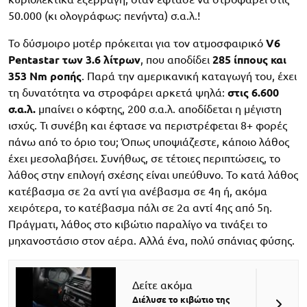
50.000 (κι ολογράφως: πενήντα) σ.α.λ.!
Το δύσμοιρο μοτέρ πρόκειται για τον ατμοσφαιρικό
V6
Pentastar των 3.6 λίτρων
, που αποδίδει
285 ίππους και
353 Nm ροπής
. Παρά την αμερικανική καταγωγή του, έχει
τη δυνατότητα να στροφάρει αρκετά ψηλά:
στις 6.600
σ.α.λ.
μπαίνει ο κόφτης, 200 σ.α.λ. αποδίδεται η μέγιστη
ισχύς. Τι συνέβη και έφτασε να περιστρέφεται 8+ φορές
πάνω από το όριο του; Όπως υποψιάζεστε, κάποιο λάθος
έχει μεσολαβήσει. Συνήθως, σε τέτοιες περιπτώσεις, το
λάθος στην επιλογή σχέσης είναι υπεύθυνο. Το κατά λάθος
κατέβασμα σε 2α αντί για ανέβασμα σε 4η ή, ακόμα
χειρότερα, το κατέβασμα πάλι σε 2α αντί 4ης από 5η.
Πράγματι, λάθος στο κιβώτιο παραλίγο να τινάξει το
μηχανοστάσιο στον αέρα. Αλλά ένα, πολύ σπάνιας φύσης.
Δείτε ακόμα
Διέλυσε το κιβώτιο της