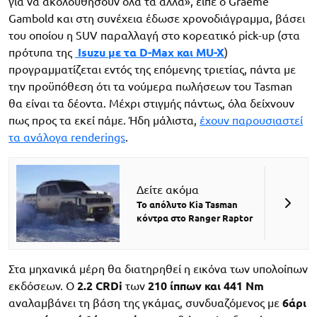
για να ακολουθήσουν όλα τα άλλα», είπε ο Graeme
Gambold και στη συνέχεια έδωσε χρονοδιάγραμμα, βάσει
του οποίου η SUV παραλλαγή στο κορεατικό pick-up (στα
πρότυπα της
Isuzu με τα D-Max και MU-X
)
προγραμματίζεται εντός της επόμενης τριετίας, πάντα με
την προϋπόθεση ότι τα νούμερα πωλήσεων του Tasman
θα είναι τα δέοντα. Μέχρι στιγμής πάντως, όλα δείχνουν
πως προς τα εκεί πάμε. Ήδη μάλιστα,
έχουν παρουσιαστεί
τα ανάλογα renderings
.
Δείτε ακόμα
To απόλυτο Kia Tasman
κόντρα στο Ranger Raptor
Στα μηχανικά μέρη θα διατηρηθεί η εικόνα των υπολοίπων
εκδόσεων. Ο
2.2 CRDi
των
210 ίππων και 441 Nm
αναλαμβάνει τη βάση της γκάμας, συνδυαζόμενος με
6άρι