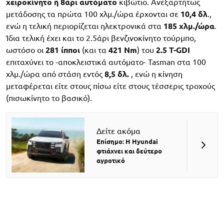
χειροκίνητο ή 8άρι αυτόματο
κιβώτιο. Ανεξαρτήτως
μετάδοσης τα πρώτα 100 χλμ./ώρα έρχονται σε
10,4 δλ
.,
ενώ η τελική περιορίζεται ηλεκτρονικά στα
185 χλμ./ώρα
.
Ίδια τελική έχει και το 2.5άρι βενζινοκίνητο τούρμπο,
ωστόσο οι
281 ίπποι
(και τα
421 Nm
) του
2.5 T-GDI
επιταχύνει το -αποκλειστικά αυτόματο- Tasman στα 100
χλμ./ώρα από στάση εντός
8,5 δλ.
, ενώ η κίνηση
μεταφέρεται είτε στους πίσω είτε στους τέσσερις τροχούς
(πισωκίνητο το βασικό).
Δείτε ακόμα
Επίσημο: Η Hyundai
φτιάχνει και δεύτερο
αγροτικό