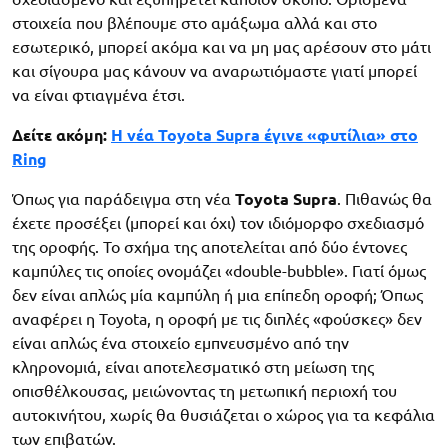
στοιχεία που βλέπουμε στο αμάξωμα αλλά και στο
εσωτερικό, μπορεί ακόμα και να μη μας αρέσουν στο μάτι
και σίγουρα μας κάνουν να αναρωτιόμαστε γιατί μπορεί
να είναι φτιαγμένα έτσι.
Δείτε ακόμη:
H νέα Toyota Supra έγινε «φυτίλια» στο
Ring
Όπως για παράδειγμα στη νέα
Toyota Supra
. Πιθανώς θα
έχετε προσέξει (μπορεί και όχι) τον ιδιόμορφο σχεδιασμό
της οροφής. Το σχήμα της αποτελείται από δύο έντονες
καμπύλες τις οποίες ονομάζει «double-bubble». Γιατί όμως
δεν είναι απλώς μία καμπύλη ή μια επίπεδη οροφή; Όπως
αναφέρει η Toyota, η οροφή με τις διπλές «φούσκες» δεν
είναι απλώς ένα στοιχείo εμπνευσμένο από την
κληρονομιά, είναι αποτελεσματικό στη μείωση της
οπισθέλκουσας, μειώνοντας τη μετωπική περιοχή του
αυτοκινήτου, χωρίς θα θυσιάζεται ο χώρος για τα κεφάλια
των επιβατών.