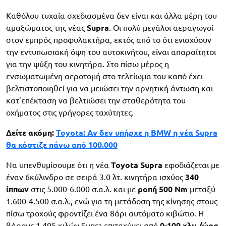
Καθόλου τυχαία σχεδιασμένα δεν είναι και άλλα μέρη του
αμαξώματος της νέας
Supra
. Οι πολύ μεγάλοι αεραγωγοί
στον εμπρός προφυλακτήρα, εκτός από το ότι ενισχύουν
την εντυπωσιακή όψη του αυτοκινήτου, είναι απαραίτητοι
για την ψύξη του κινητήρα. Στο πίσω μέρος η
ενσωματωμένη αεροτομή στο τελείωμα του καπό έχει
βελτιστοποιηθεί για να μειώσει την αρνητική άντωση και
κατ’επέκταση να βελτιώσει την σταθερότητα του
οχήματος στις γρήγορες ταχύτητες.
Δείτε ακόμη:
Toyota: Αν δεν υπήρχε η BMW η νέα Supra
θα κόστιζε πάνω από 100.000
Να υπενθυμίσουμε ότι η νέα
Toyota Supra
εφοδιάζεται με
έναν 6κύλινδρο σε σειρά 3.0 λτ. κινητήρα ισχύος
340
ίππων
στις 5.000-6.000 σ.α.λ. και με
ροπή 500 Nm
μεταξύ
1.600-4.500 σ.α.λ., ενώ για τη μετάδοση της κίνησης στους
πίσω τροχούς φροντίζει ένα 8άρι αυτόματο κιβώτιο. Η
βάρους 1.495 κιλών Supra επιταχύνει από
0-100 χλμ./ώρα