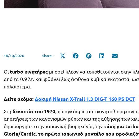
18/10/2020
Share :
Share
Share
Share
Share
Share
on
on
on
on
on
X
Facebook
Pinterest
LinkedIn
Email
(Twitter)
Οι
turbo κινητήρες
μπορεί πλέον να τοποθετούνται στην πλ
από τα 0.9 λτ. και φθάνει έως άφθονα κυβικά εκατοστά, ωσ
παλαιότερα.
Δείτε ακόμα:
Δοκιμή Nissan X-Trail 1.3 DIG-T 160 PS DCT
Στη
δεκαετία του 1970
, η παγκόσμια αυτοκινητοβιομηχανία 
απαιτήσεις των κανονισμών ρύπων και της αύξησης των χιλι
δημιούργησε στην ιαπωνική βιομηχανία, την
τάση για turbo
Gloria/Cerdic
,
το πρώτο ιαπωνικό μοντέλο που εφοδιαζό