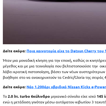
Δείτε ακόμα:
Ποια καινοτομία είχε το Datsun Cherry του 
Ήταν μια μοναδική κίνηση για την εποχή, καθώς οι κινητήρε
μέγεθος και με μια τεχνολογία που βελτιστοποιούσε την οικ
λάβει κρατική πιστοποίηση, βάσει των νέων αυστηρότερων
βοήθησε στο να ανακηρυχτούν τα Cedric/Gloria της σειράς 
Δείτε ακόμα:
Νέο 1.200άρι υβριδικό Nissan Kicks e-Power
Το
2.0 λτ. turbo 6κύλινδρο
μηχανικό σύνολο είχε ισχύ
145 
ενώ η μετάδοση γινόταν μέσω αυτόματου κιβωτίου 3 ταχυτήτ