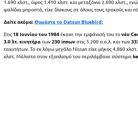
1.690 χλστ., ύψος 1.410 χλστ. και μεταξόνιο 2.690 χλστ., ε
ψαλίδια μπροστά, είχε δίσκους σε όλους τους τροχούς και π
Δείτε ακόμα:
Θυμάστε το Datsun Bluebird;
Στις
18 Ιουνίου του 1984
έκανε την εμφάνισή του το
νέο Ce
3.0 λτ. κινητήρα
των
230 ίππων
στις 5.200 σ.α.λ. και των
33
ταχυτήτων. Το εν λόγω μεγάλο Nissan είχε μήκος 4.860 χλστ.,
χλστ. Μάλιστα στον εξοπλισμό του περιλάμβανε σύστημα
ke