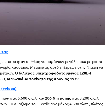
1970;
ς με turbo ήταν σε θέση να παράγουν μεγάλη ισχύ με μικρό
ονομία καυσίμου. Μετέπειτα, αυτό επέτρεψε στην Nissan να
 μέτρων. Ο
δίλιτρος υπερτροφοδοτούμενος L20E-T
430,
Ιαπωνικά Αυτοκίνητα της Χρονιάς 1979
.
 (+video)
ίππων
στις 5.600 σ.α.λ. και
206 Nm ροπής
στις 3.200 σ.α.λ.,
ων. Το αμάξωμα του Cerdic είχε μήκος 4.690 χλστ., πλάτος