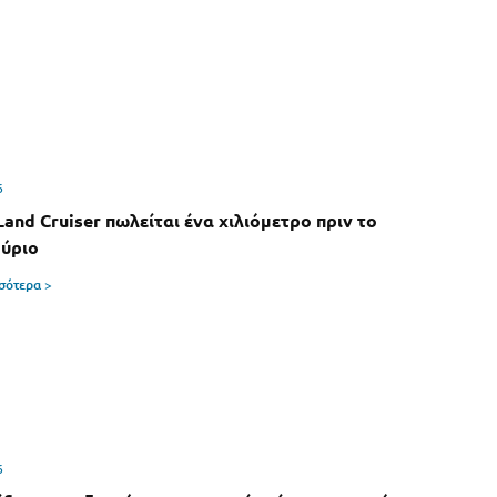
6
Land Cruiser πωλείται ένα χιλιόμετρο πριν το
ύριο
σσότερα >
6