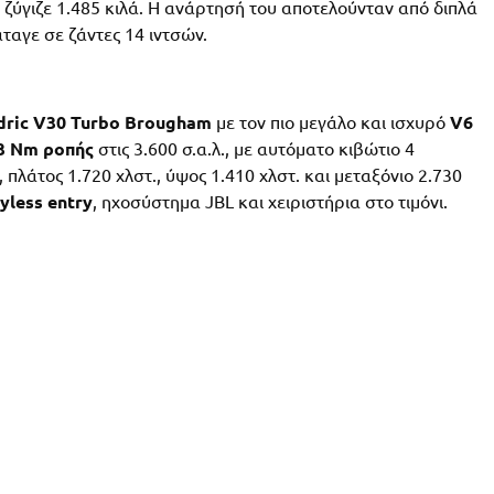
νώ ζύγιζε 1.485 κιλά. Η ανάρτησή του αποτελούνταν από διπλά
άταγε σε ζάντες 14 ιντσών.
dric V30 Turbo Brougham
με τον πιο μεγάλο και ισχυρό
V6
3 Nm ροπής
στις 3.600 σ.α.λ., με αυτόματο κιβώτιο 4
 πλάτος 1.720 χλστ., ύψος 1.410 χλστ. και μεταξόνιο 2.730
yless entry
, ηχοσύστημα JBL και χειριστήρια στο τιμόνι.