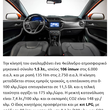
Την κίνησή του αναλαμβάνει ένα 4κύλινδρο ατμοσφαιρικό
μηχανικό σύνολο
1.5 λτ.
, ισχύος
106 ίππων
στις 6.000
σ.α.λ. και με ροπή 135 Nm στις 2.750 σ.α.λ. Η κίνηση
μεταδίδεται στους εμπρός τροχούς, η επιτάχυνση στο 0-
100 χλμ./ώρα επιτυγχάνεται σε 11,5 δλ. και η τελική
ταχύτητα αγγίζει τα 175 χλμ./ώρα. Η μεικτή κατανάλωση
είναι 7,4 λτ./100 χλμ. και οι εκπομπές CO2 είναι 148 γρ./
χλμ. Ο ίδιος κινητήρας προσφέρεται και με
κιτ LPG
, με