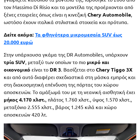
τον Massimo Di Risio και τα μοντέλα της προέρχονται από
ξένες εταιρείες όπως είναι η κινεζική
Chery Automobile
,
ωστόσο έχουν ιταλικά στιλιστικά στοιχεία και πρότυπα.
Δείτε ακόμα:
Τα φθηνότερα μικρομεσαία SUV έως
20.000 ευρώ
Στην υπάρχουσα γκάμα της DR Automobiles, υπάρχουν
τρία SUV
, μεταξύ των οποίων το πιο
μικρό και
οικονομικό
είναι το
DR 3
. Βασίζεται στο
Chery Tiggo 3X
και από αυτό διαφέρει σχεδιαστικά στη μάσκα εμπρός και
στη διακοσμητική επένδυση της πόρτας του χώρου
αποσκευών. Το αμάξωμά του με τη νεανική αισθητική έχει
μήκος 4.170 χλστ.
, πλάτος 1.760 χλστ., ύψος 1.570 χλστ.,
μεταξόνιο 2.555 χλστ., βάρος 1.245 κιλά και χώρο
αποσκευών 420 λτ.