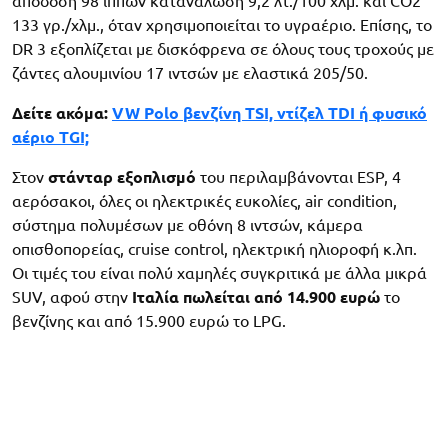
απόδοση 98 ίππων κατανάλωση 9,2 λτ./100 χλμ. και CO2
133 γρ./χλμ., όταν χρησιμοποιείται το υγραέριο. Επίσης, το
DR 3 εξοπλίζεται με δισκόφρενα σε όλους τους τροχούς με
ζάντες αλουμινίου 17 ιντσών με ελαστικά 205/50.
Δείτε ακόμα:
VW Polo βενζίνη TSI, ντίζελ TDI ή φυσικό
αέριο TGI;
Στον
στάνταρ εξοπλισμό
του περιλαμβάνονται ESP, 4
αερόσακοι, όλες οι ηλεκτρικές ευκολίες, air condition,
σύστημα πολυμέσων με οθόνη 8 ιντσών, κάμερα
οπισθοπορείας, cruise control, ηλεκτρική ηλιοροφή κ.λπ.
Οι τιμές του είναι πολύ χαμηλές συγκριτικά με άλλα μικρά
SUV, αφού στην
Ιταλία πωλείται από 14.900 ευρώ
το
βενζίνης και από 15.900 ευρώ το LPG.