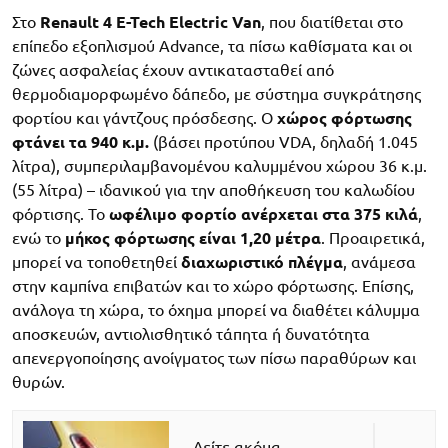
Στο
Renault 4 E-Tech Electric Van
, που διατίθεται στο
επίπεδο εξοπλισμού Advance, τα πίσω καθίσματα και οι
ζώνες ασφαλείας έχουν αντικατασταθεί από
θερμοδιαμορφωμένο δάπεδο, με σύστημα συγκράτησης
φορτίου και γάντζους πρόσδεσης. Ο
χώρος φόρτωσης
φτάνει τα 940 κ.μ.
(βάσει προτύπου VDA, δηλαδή 1.045
λίτρα), συμπεριλαμβανομένου καλυμμένου χώρου 36 κ.μ.
(55 λίτρα) – ιδανικού για την αποθήκευση του καλωδίου
φόρτισης. Το
ωφέλιμο φορτίο ανέρχεται στα 375 κιλά
,
ενώ το
μήκος φόρτωσης είναι 1,20 μέτρα
. Προαιρετικά,
μπορεί να τοποθετηθεί
διαχωριστικό πλέγμα
, ανάμεσα
στην καμπίνα επιβατών και το χώρο φόρτωσης. Επίσης,
ανάλογα τη χώρα, το όχημα μπορεί να διαθέτει κάλυμμα
αποσκευών, αντιολισθητικό τάπητα ή δυνατότητα
απενεργοποίησης ανοίγματος των πίσω παραθύρων και
θυρών.
Δείτε ακόμα