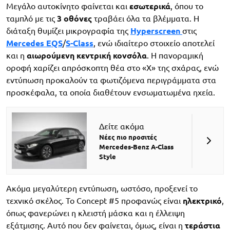
Μεγάλο αυτοκίνητο φαίνεται και
εσωτερικά
, όπου το
ταμπλό με τις
3 οθόνες
τραβάει όλα τα βλέμματα. Η
διάταξη θυμίζει μικρογραφία της
Hyperscreen
στις
Mercedes EQS
/
S-Class
, ενώ ιδιαίτερο στοιχείο αποτελεί
και η
αιωρούμενη κεντρική κονσόλα
. Η πανοραμική
οροφή χαρίζει απρόσκοπτη θέα στο «X» της σχάρας, ενώ
εντύπωση προκαλούν τα φωτιζόμενα περιγράμματα στα
προσκέφαλα, τα οποία διαθέτουν ενσωματωμένα ηχεία.
Δείτε ακόμα
Νέες πιο προσιτές
Mercedes-Benz A-Class
Style
Ακόμα μεγαλύτερη εντύπωση, ωστόσο, προξενεί το
τεχνικό σκέλος. Το Concept #5 προφανώς είναι
ηλεκτρικό
,
όπως φανερώνει η κλειστή μάσκα και η έλλειψη
εξάτμισης. Αυτό που δεν φαίνεται, όμως, είναι η
τεράστια