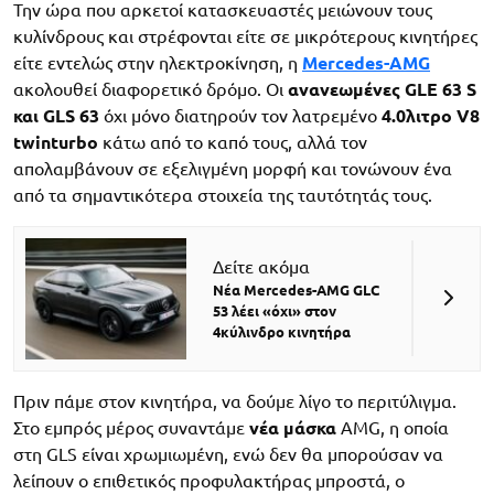
Την ώρα που αρκετοί κατασκευαστές μειώνουν τους
κυλίνδρους και στρέφονται είτε σε μικρότερους κινητήρες
είτε εντελώς στην ηλεκτροκίνηση, η
Mercedes-AMG
ακολουθεί διαφορετικό δρόμο. Οι
ανανεωμένες GLE 63 S
και GLS 63
όχι μόνο διατηρούν τον λατρεμένο
4.0λιτρο V8
twinturbo
κάτω από το καπό τους, αλλά τον
απολαμβάνουν σε εξελιγμένη μορφή και τονώνουν ένα
από τα σημαντικότερα στοιχεία της ταυτότητάς τους.
Δείτε ακόμα
Νέα Mercedes-AMG GLC
53 λέει «όχι» στον
4κύλινδρο κινητήρα
Πριν πάμε στον κινητήρα, να δούμε λίγο το περιτύλιγμα.
Στο εμπρός μέρος συναντάμε
νέα μάσκα
AMG, η οποία
στη GLS είναι χρωμιωμένη, ενώ δεν θα μπορούσαν να
λείπουν ο επιθετικός προφυλακτήρας μπροστά, ο