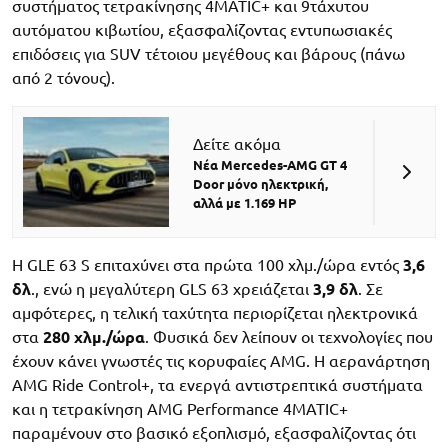
συστήματος τετρακίνησης 4MATIC+ και 9τάχυτου
αυτόματου κιβωτίου, εξασφαλίζοντας εντυπωσιακές
επιδόσεις για SUV τέτοιου μεγέθους και βάρους (πάνω
από 2 τόνους).
Δείτε ακόμα
Νέα Mercedes-AMG GT 4
Door μόνο ηλεκτρική,
αλλά με 1.169 HP
Η GLE 63 S επιταχύνει στα πρώτα 100 χλμ./ώρα εντός
3,6
δλ
., ενώ η μεγαλύτερη GLS 63 χρειάζεται
3,9 δλ
. Σε
αμφότερες, η τελική ταχύτητα περιορίζεται ηλεκτρονικά
στα
280 χλμ./ώρα
. Φυσικά δεν λείπουν οι τεχνολογίες που
έχουν κάνει γνωστές τις κορυφαίες AMG. Η αερανάρτηση
AMG Ride Control+, τα ενεργά αντιστρεπτικά συστήματα
και η τετρακίνηση AMG Performance 4MATIC+
παραμένουν στο βασικό εξοπλισμό, εξασφαλίζοντας ότι