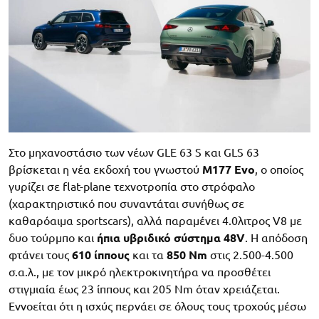
Στο μηχανοστάσιο των νέων GLE 63 S και GLS 63
βρίσκεται η νέα εκδοχή του γνωστού
M177 Evo
, ο οποίος
γυρίζει σε flat-plane τεχνοτροπία στο στρόφαλο
(χαρακτηριστικό που συναντάται συνήθως σε
καθαρόαιμα sportscars), αλλά παραμένει 4.0λιτρος V8 με
δυο τούρμπο και
ήπια υβριδικό σύστημα 48V
. Η απόδοση
φτάνει τους
610 ίππους
και τα
850 Nm
στις 2.500-4.500
σ.α.λ., με τον μικρό ηλεκτροκινητήρα να προσθέτει
στιγμιαία έως 23 ίππους και 205 Nm όταν χρειάζεται.
Εννοείται ότι η ισχύς περνάει σε όλους τους τροχούς μέσω