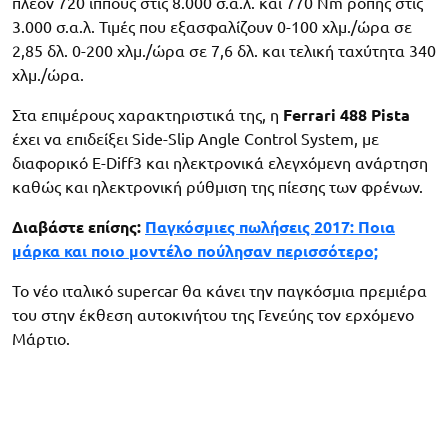
πλέον 720 ίππους στις 8.000 σ.α.λ. και 770 Nm ροπής στις
3.000 σ.α.λ. Τιμές που εξασφαλίζουν 0-100 χλμ./ώρα σε
2,85 δλ. 0-200 χλμ./ώρα σε 7,6 δλ. και τελική ταχύτητα 340
χλμ./ώρα.
Στα επιμέρους χαρακτηριστικά της, η
Ferrari 488 Pista
έχει να επιδείξει Side-Slip Angle Control System, με
διαφορικό E-Diff3 και ηλεκτρονικά ελεγχόμενη ανάρτηση
καθώς και ηλεκτρονική ρύθμιση της πίεσης των φρένων.
Διαβάστε επίσης:
Παγκόσμιες πωλήσεις 2017: Ποια
μάρκα και ποιο μοντέλο πούλησαν περισσότερο;
Το νέο ιταλικό supercar θα κάνει την παγκόσμια πρεμιέρα
του στην έκθεση αυτοκινήτου της Γενεύης τον ερχόμενο
Μάρτιο.