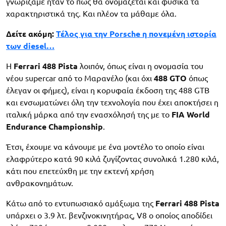
γνωρίζαμε ήταν το πώς θα ονομάζεται και φυσικά τα
χαρακτηριστικά της. Και πλέον τα μάθαμε όλα.
Δείτε ακόμη:
Τέλος για την Porsche η πονεμένη ιστορία
των diesel…
Η
Ferrari 488 Pista
λοιπόν, όπως είναι η ονομασία του
νέου supercar από το Μαρανέλο (και όχι
488 GTO
όπως
έλεγαν οι φήμες), είναι η κορυφαία έκδοση της 488 GTB
και ενσωματώνει όλη την τεχνολογία που έχει αποκτήσει η
ιταλική μάρκα από την ενασχόλησή της με το
FIA World
Endurance Championship
.
Έτσι, έχουμε να κάνουμε με ένα μοντέλο το οποίο είναι
ελαφρύτερο κατά 90 κιλά ζυγίζοντας συνολικά 1.280 κιλά,
κάτι που επετεύχθη με την εκτενή χρήση
ανθρακονημάτων.
Κάτω από το εντυπωσιακό αμάξωμα της
Ferrari 488 Pista
υπάρχει ο 3.9 λτ. βενζινοκινητήρας, V8 ο οποίος αποδίδει