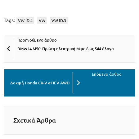
Tags:
VW ID.4
VW
VW ID.3
BMW i4 M50: Πρώτη ηλεκτρική Μ με έως 544 άλογα
Δοκιμή Honda CR-V e:HEV AWD
Σχετικά Άρθρα