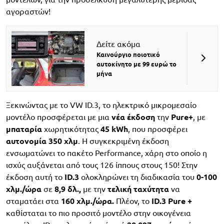
αγοραστών!
Δείτε ακόμα
Καινούργιο ποιοτικό
αυτοκίνητο με 99 ευρώ το
μήνα
Ξεκινώντας με το VW ID.3, το ηλεκτρικό μικρομεσαίο
μοντέλο προσφέρεται με μια
νέα έκδοση
την
Pure
+
, με
μπαταρία
χωρητικότητας
45
kWh
, που προσφέρει
αυτονομία
350 χλμ
. Η συγκεκριμένη έκδοση
ενσωματώνει το πακέτο Performance, χάρη στο οποίο η
ισχύς αυξάνεται από τους 126 ίππους στους 150! Στην
έκδοση αυτή το
ID
.3
ολοκληρώνει τη διαδικασία του
0-100
χλμ./ώρα
σε
8,9 δλ.,
με την
τελική
ταχύτητα
να
σταματάει στα
160 χλμ./ώρα.
Πλέον, το
ID
.3
Pure
+
καθίσταται το πιο προσιτό μοντέλο στην οικογένεια