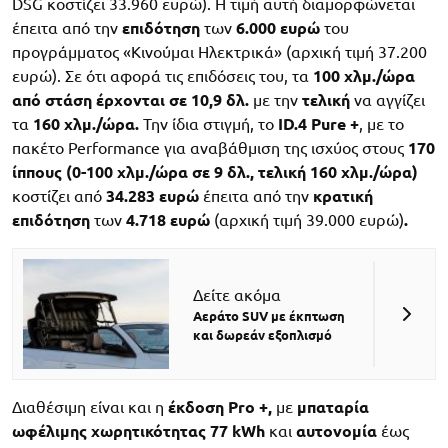
DSG κοστίζει 33.960 ευρώ). Η τιμή αυτή διαμορφώνεται
έπειτα από την
επιδότηση
των
6.000 ευρώ
του
προγράμματος «Κινούμαι Ηλεκτρικά» (αρχική τιμή 37.200
ευρώ). Σε ότι αφορά τις επιδόσεις του, τα
100 χλμ./ώρα
από στάση έρχονται σε 10,9 δλ.
με την
τελική
να αγγίζει
τα
160 χλμ./ώρα.
Την ίδια στιγμή, το
ID
.4
Pure
+
, με το
πακέτο Performance για αναβάθμιση της ισχύος στους
170
ίππους (0-100 χλμ./ώρα σε 9 δλ., τελική 160 χλμ./ώρα)
κοστίζει από
34.283 ευρώ
έπειτα από την
κρατική
επιδότηση
των
4.718 ευρώ
(αρχική τιμή 39.000 ευρώ)
.
Δείτε ακόμα
Αεράτο SUV με έκπτωση
και δωρεάν εξοπλισμό
Διαθέσιμη είναι και η
έκδοση
Pro
+,
με
μπαταρία
ωφέλιμης
χωρητικότητας
77
kWh
και
αυτονομία
έως