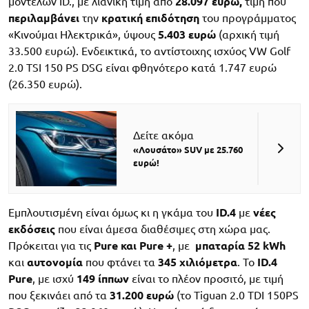
μοντέλων ID., με λιανική τιμή από
28.097 ευρώ,
τιμή που
περιλαμβάνει
την
κρατική επιδότηση
του προγράμματος
«Κινούμαι Ηλεκτρικά», ύψους
5.403 ευρώ
(αρχική τιμή
33.500 ευρώ). Ενδεικτικά, το αντίστοιχης ισχύος VW Golf
2.0 TSI 150 PS DSG είναι φθηνότερο κατά 1.747 ευρώ
(26.350 ευρώ).
Δείτε ακόμα
«Λουσάτο» SUV με 25.760
ευρώ!
Εμπλουτισμένη είναι όμως κι η γκάμα του
ID
.4
με
νέες
εκδόσεις
που είναι άμεσα διαθέσιμες στη χώρα μας.
Πρόκειται για τις
Pure
και
Pure
+
, με
μπαταρία
52
kWh
και
αυτονομία
που φτάνει τα
345 χιλιόμετρα
. Το
ID
.4
Pure
, με ισχύ
149 ίππων
είναι το πλέον προσιτό, με τιμή
που ξεκινάει από τα
31.200 ευρώ
(το Tiguan 2.0 TDI 150PS