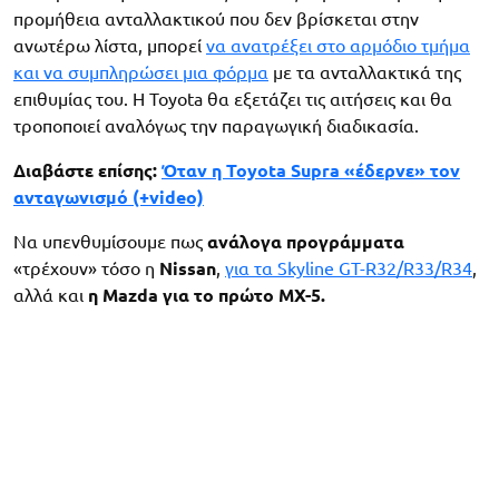
προμήθεια ανταλλακτικού που δεν βρίσκεται στην
ανωτέρω λίστα, μπορεί
να ανατρέξει στο αρμόδιο τμήμα
και να συμπληρώσει μια φόρμα
με τα ανταλλακτικά της
επιθυμίας του. Η Toyota θα εξετάζει τις αιτήσεις και θα
τροποποιεί αναλόγως την παραγωγική διαδικασία.
Διαβάστε επίσης:
Όταν η Toyota Supra «έδερνε» τον
ανταγωνισμό (+video)
Να υπενθυμίσουμε πως
ανάλογα προγράμματα
«τρέχουν» τόσο η
Nissan
,
για τα Skyline GT-R32/R33/R34
,
αλλά και
η Mazda για το πρώτο MX-5.