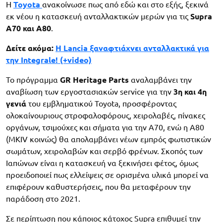
H
Toyota
ανακοίνωσε πως από εδώ και στο εξής, ξεκινά
εκ νέου η κατασκευή ανταλλακτικών μερών για τις
Supra
A70 και A80
.
Δείτε ακόμα:
H Lancia ξαναφτιάχνει ανταλλακτικά για
την Integrale! (+video)
Το πρόγραμμα
GR Heritage Parts
αναλαμβάνει την
αναβίωση των εργοστασιακών service για την
3η και 4η
γενιά
του εμβληματικού Toyota, προσφέροντας
ολοκαίνουριους στροφαλοφόρους, χειρολαβές, πίνακες
οργάνων, τσιμούχες και σήματα για την A70, ενώ η A80
(MKIV κοινώς) θα απολαμβάνει νέων εμπρός φωτιστικών
σωμάτων, χειρολαβών και σερβό φρένων. Σκοπός των
Ιαπώνων είναι η κατασκευή να ξεκινήσει φέτος, όμως
προειδοποιεί πως ελλείψεις σε ορισμένα υλικά μπορεί να
επιφέρουν καθυστερήσεις, που θα μεταφέρουν την
παράδοση στο 2021.
Σε περίπτωση που κάποιος κάτοχος Supra επιθυμεί την