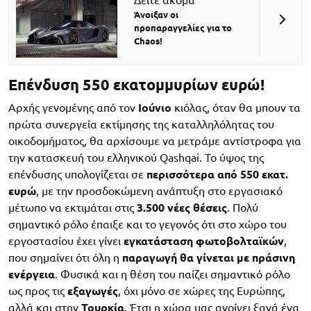
Άνοιξαν οι
προπαραγγελίες για το
Chaos!
Επένδυση 550 εκατομμυρίων ευρώ!
Αρχής γενομένης από τον
Ιούνιο
κιόλας, όταν θα μπουν τα
πρώτα συνεργεία εκτίμησης της καταλληλόλητας του
οικοδομήματος, θα αρχίσουμε να μετράμε αντίστροφα για
την κατασκευή του ελληνικού Qashqai. Το ύψος της
επένδυσης υπολογίζεται σε
περισσότερα από 550 εκατ.
ευρώ
, με την προσδοκώμενη ανάπτυξη στο εργασιακό
μέτωπο να εκτιμάται στις
3.500 νέες θέσεις
. Πολύ
σημαντικό ρόλο έπαιξε και το γεγονός ότι στο χώρο του
εργοστασίου έχει γίνει
εγκατάσταση φωτοβολταϊκών
,
που σημαίνει ότι όλη η
παραγωγή θα γίνεται με πράσινη
ενέργεια
. Φυσικά και η θέση του παίζει σημαντικό ρόλο
ως προς τις
εξαγωγές
, όχι μόνο σε χώρες της Ευρώπης,
αλλά και στην
Τουρκία
. Έτσι η χώρα μας ανοίγει ξανά ένα