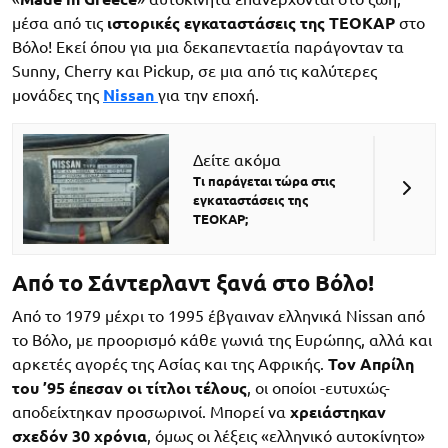
μέσα από τις
ιστορικές εγκαταστάσεις της ΤΕΟΚΑΡ
στο
Βόλο! Εκεί όπου για μια δεκαπενταετία παράγονταν τα
Sunny, Cherry και Pickup, σε μια από τις καλύτερες
μονάδες της
Nissan
για την εποχή.
Δείτε ακόμα
Τι παράγεται τώρα στις
εγκαταστάσεις της
ΤΕΟΚΑΡ;
Από το
Σάντερλαντ ξανά στο Βόλο!
Από το 1979 μέχρι το 1995 έβγαιναν ελληνικά Nissan από
το Βόλο, με προορισμό κάθε γωνιά της Ευρώπης, αλλά και
αρκετές αγορές της Ασίας και της Αφρικής.
Τον Απρίλη
του ’95 έπεσαν οι τίτλοι τέλους
, οι οποίοι -ευτυχώς-
αποδείχτηκαν προσωρινοί. Μπορεί να
χρειάστηκαν
σχεδόν 30 χρόνια
, όμως οι λέξεις «ελληνικό αυτοκίνητο»