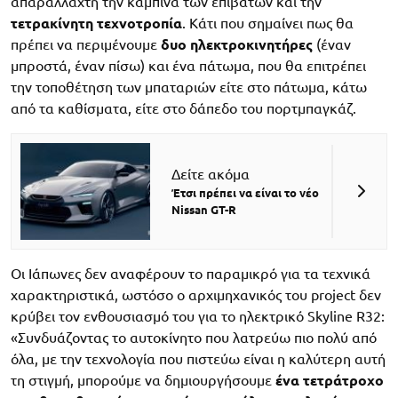
απαράλλαχτη την καμπίνα των επιβατών και την
τετρακίνητη τεχνοτροπία
. Κάτι που σημαίνει πως θα
πρέπει να περιμένουμε
δυο ηλεκτροκινητήρες
(έναν
μπροστά, έναν πίσω) και ένα πάτωμα, που θα επιτρέπει
την τοποθέτηση των μπαταριών είτε στο πάτωμα, κάτω
από τα καθίσματα, είτε στο δάπεδο του πορτμπαγκάζ.
Δείτε ακόμα
Έτσι πρέπει να είναι το νέο
Nissan GT-R
Οι Ιάπωνες δεν αναφέρουν το παραμικρό για τα τεχνικά
χαρακτηριστικά, ωστόσο ο αρχιμηχανικός του project δεν
κρύβει τον ενθουσιασμό του για το ηλεκτρικό Skyline R32:
«Συνδυάζοντας το αυτοκίνητο που λατρεύω πιο πολύ από
όλα, με την τεχνολογία που πιστεύω είναι η καλύτερη αυτή
τη στιγμή, μπορούμε να δημιουργήσουμε
ένα τετράτροχο