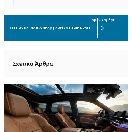
Kia EV9 και σε πιο σπορ μοντέλα GT-line και GT
Σχετικά Άρθρα