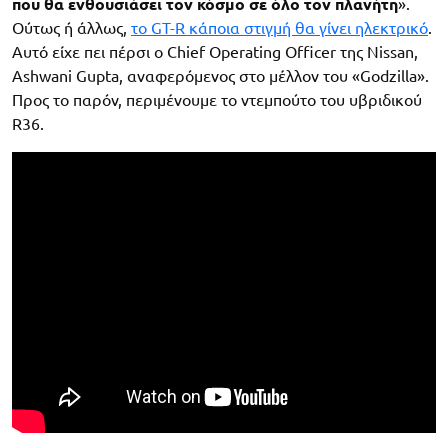
που θα ενθουσιάσει τον κόσμο σε όλο τον πλανήτη
».
Ούτως ή άλλως,
το GT-R κάποια στιγμή θα γίνει ηλεκτρικό
.
Αυτό είχε πει πέρσι ο Chief Operating Officer της Nissan,
Ashwani Gupta, αναφερόμενος στο μέλλον του «Godzilla».
Προς το παρόν, περιμένουμε το ντεμπούτο του υβριδικού
R36.