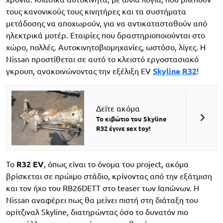
τους κανονικούς τους κινητήρες και τα συστήματα
μετάδοσης να αποχωρούν, για να αντικατασταθούν από
ηλεκτρικά μοτέρ. Εταιρίες που δραστηριοποιούνται στο
χώρο, πολλές. Αυτοκινητοβιομηχανίες, ωστόσο, λίγες. Η
Nissan προστίθεται σε αυτό το κλειστό εργοστασιακό
γκρουπ, ανακοινώνοντας την εξέλιξη EV
Skyline R32
!
Δείτε ακόμα
Το κιβώτιο του Skyline
R32 έγινε sex toy!
To
R32 EV
, όπως είναι το όνομα του project, ακόμα
βρίσκεται σε πρώιμο στάδιο, κρίνοντας από την εξάτμιση
και τον ήχο του RB26DETT στο teaser των Ιαπώνων. Η
Nissan αναφέρει πως θα μείνει πιστή στη διάταξη του
ορίτζιναλ Skyline, διατηρώντας όσο το δυνατόν πιο