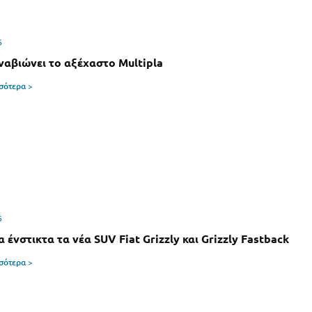
6
αναβιώνει το αξέχαστο Multipla
σσότερα >
6
 ένστικτα τα νέα SUV Fiat Grizzly και Grizzly Fastback
σσότερα >