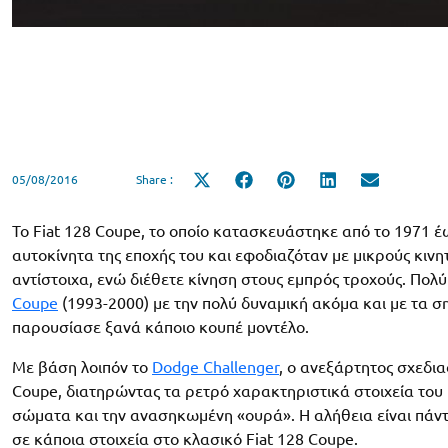
05/08/2016
Share :
Share
Share
Share
Share
Share
on
on
on
on
on
X
Facebook
Pinterest
LinkedIn
Email
(Twitter)
Το Fiat 128 Coupe, το οποίο κατασκευάστηκε από το 1971 έ
αυτοκίνητα της εποχής του και εφοδιαζόταν με μικρούς κινητ
αντίστοιχα, ενώ διέθετε κίνηση στους εμπρός τροχούς. Πολ
Coupe
(1993-2000) με την πολύ δυναμική ακόμα και με τα σ
παρουσίασε ξανά κάποιο κουπέ μοντέλο.
Με βάση λοιπόν το
Dodge Challenger
, o ανεξάρτητος σχεδια
Coupe, διατηρώντας τα ρετρό χαρακτηριστικά στοιχεία του
σώματα και την ανασηκωμένη «ουρά». Η αλήθεια είναι πάντ
σε κάποια στοιχεία στο κλασικό Fiat 128 Coupe.