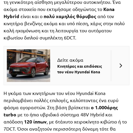
τη γενικότερη αίσθηση μεγαλύτερου αυτοκινήτου. Ένα
ακόμα στοιχείο που εκτιμήσαμε οδηγώντας το
Kona
Hybrid
είναι και ο
πολύ χαμηλός θόρυβος
από τον
κινητήρα βενζίνης ακόμα και υπό πίεση, χάρις στην πολύ
καλή ηχομόνωση και τη λειτουργία του αυτόματου
κιβωτίου διπλού συμπλέκτη 6DCT.
Δείτε ακόμα
Κινητήρες και επιδόσεις
του νέου Hyundai Kona
Η γκάμα των κινητήρων του νέου Hyundai Kona
περιλαμβάνει πολλές επιλογές, καλύπτοντας ένα ευρύ
φάσμα αγοραστών. Στη βάση βρίσκεται
ο 1.000άρης
turbo
με το ήπιο υβριδικό σύστημα 48V Hybrid και
απόδοση
120 ίππων
, με 6τάχυτο χειροκίνητο κιβώτιο ή το
7DCT. Όσοι αναζητούν περισσότερη δύναμη τότε θα