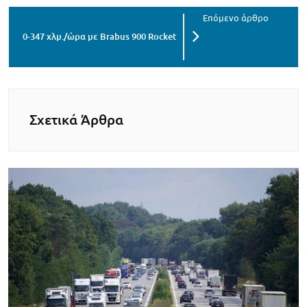
0-347 χλμ./ώρα με Brabus 900 Rocket
Σχετικά Άρθρα