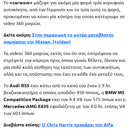
Το
«carwow»
μάζεψε για ακόμη μία φορά τρία κορυφαία
αυτοκίνητα, από την Γερμανία και τα τρία αυτή τη φορά,
προκειμένου να κάνει μία κόντρα την οποία κατέγραψε σε
video 360 μοιρών.
Δείτε ακόμη:
Στην παραγωγή το μοτέρ μεταβλητής
συμπίεσης της Nissan. (+video)
Τα videos 360 μοιρών, εκτός του ότι σας επιτρέψουν να
στρέψετε την κάμερα προς όποια γωνία θέλετε, δίνουν και
μία πολύ καλή αίσθηση της ταχύτητας των αυτοκινήτων,
αλλά και τις απόστασης που έχει το κάθε ένα μεταξύ τους.
Το
Audi RS5
έχει κάτω από το καπό του έναν 2.9 λτ.
βενζινοκινητήρα ο οποίος αποδίδει 450 ίππους, η
BMW M5
Competition Package
έχει τον 4.4 V8 των 575 ίππων και η
Mercedes-AMG E63S
εφοδιάζεται με τον 4.0 λτ. επίσης V8
των 603 ίππων.
Διαβάστε επίσης:
O Chris Harris τρακάρει την Alfa