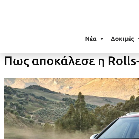
Νέα
Δοκιμές
Αρχική
»
Πως αποκάλεσε η Rolls-Royce τη Bentley Bentayga;
Πως αποκάλεσε η Rolls-