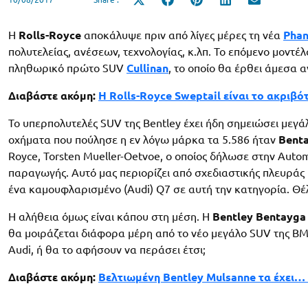
Share
Share
Share
Share
Share
on
on
on
on
on
X
Facebook
Pinterest
LinkedIn
Email
(Twitter)
H
Rolls-Royce
αποκάλυψε πριν από λίγες μέρες τη νέα
Pha
πολυτελείας, ανέσεων, τεχνολογίας, κ.λπ. Το επόμενο μοντέλ
πληθωρικό πρώτο SUV
Cullinan
, το οποίο θα έρθει άμεσα 
Διαβάστε ακόμη:
Η Rolls-Royce Sweptail είναι το ακριβό
To υπερπολυτελές SUV της Bentley έχει ήδη σημειώσει μεγά
οχήματα που πούλησε η εν λόγω μάρκα τα 5.586 ήταν
Bent
Royce, Torsten Mueller-Oetvoe, ο οποίος δήλωσε στην Auto
παραγωγής. Αυτό μας περιορίζει από σχεδιαστικής πλευράς κ
ένα καμουφλαρισμένο (Audi) Q7 σε αυτή την κατηγορία. Θέλ
Η αλήθεια όμως είναι κάπου στη μέση. Η
Bentley Bentayga
θα μοιράζεται διάφορα μέρη από το νέο μεγάλο SUV της B
Audi, ή θα το αφήσουν να περάσει έτσι;
Διαβάστε ακόμη:
Βελτιωμένη Bentley Mulsanne τα έχει… 