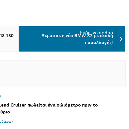
48.130
Ξεμύτισε η νέα BMW X2 με στολή
παραλλαγής!
6
Land Cruiser πωλείται ένα χιλιόμετρο πριν το
ύριο
σσότερα >