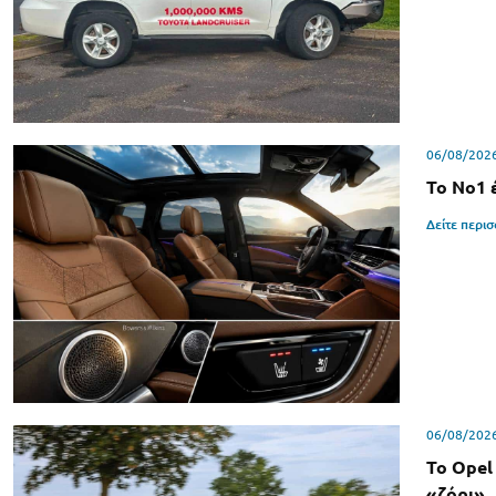
06/08/202
Το Νο1 
Δείτε περι
06/08/202
Το Opel
«ζόρι»