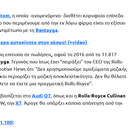
ntom
, η οποία -αναμενόμενα- διαθέτει κορυφαία επίπεδα
ο που περιμένουμε από την εν λόγω φίρμα είναι το εξίσου
αντιμέτωπο με τη
Bentayga
.
τερο αυτοκίνητο στον κόσμο! (+video)
λη επιτυχία σε πωλήσεις, αφού το 2016 από τα 11.817
ayga
. Γεγονός που ίσως έχει “πειράξει” τον CEO της Rolls-
motive News ότι: “Δεν χρησιμοποιούμε αμαξώματα μαζικής
αι περιορίζει τη μαζική αποκλειστικότητα. Δεν θα θέλατε
ετε να έχετε μια πραγματική Rolls-Royce”.
βασίζεται στο
Audi Q7
, όπως και η
Rolls-Royce Cullinan
MW, την
X7
. Άραγε θα υπάρξει κάποια απάντηση από την
1.100!