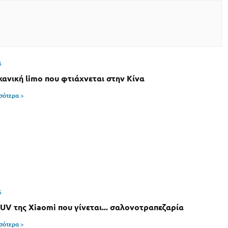
6
κανική limo που φτιάχνεται στην Κίνα
σσότερα >
6
SUV της Xiaomi που γίνεται... σαλονοτραπεζαρία
σσότερα >