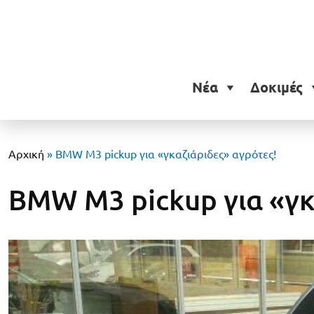
Νέα
Δοκιμές
Αρχική
»
BMW M3 pickup για «γκαζιάριδες» αγρότες!
BMW M3 pickup για «γκ