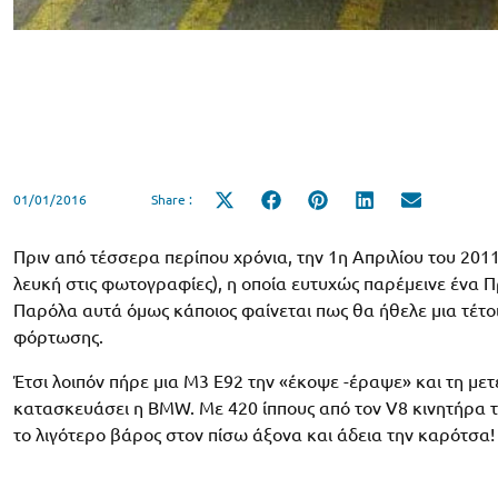
01/01/2016
Share :
Share
Share
Share
Share
Share
on
on
on
on
on
X
Facebook
Pinterest
LinkedIn
Email
(Twitter)
Πριν από τέσσερα περίπου χρόνια, την 1η Απριλίου του 20
λευκή στις φωτογραφίες), η οποία ευτυχώς παρέμεινε ένα Π
Παρόλα αυτά όμως κάποιος φαίνεται πως θα ήθελε μια τέτο
φόρτωσης.
Έτσι λοιπόν πήρε μια M3 E92 την «έκοψε -έραψε» και τη μετέ
κατασκευάσει η BMW. Με 420 ίππους από τον V8 κινητήρα τ
το λιγότερο βάρος στον πίσω άξονα και άδεια την καρότσα!