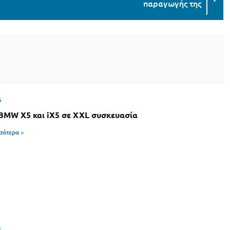
παραγωγής της
6
 BMW X5 και iX5 σε XXL συσκευασία
σσότερα >
6