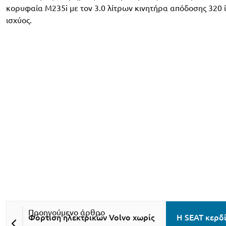
κορυφαία Μ235i με τον 3.0 λίτρων κινητήρα απόδοσης 320 
ισχύος.
Φόρτιση ηλεκτρικών Volvo χωρίς
Η SEAT κερδί