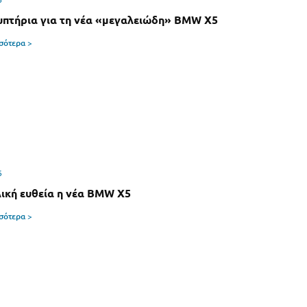
πτήρια για τη νέα «μεγαλειώδη» BMW X5
σσότερα >
6
λική ευθεία η νέα BMW X5
σσότερα >