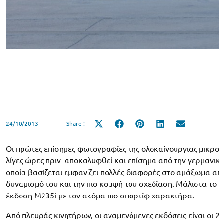
24/10/2013
Share :
Share
Share
Share
Share
Share
on
on
on
on
on
X
Facebook
Pinterest
LinkedIn
Email
(Twitter)
Οι πρώτες επίσημες φωτογραφίες της ολοκαίνουργιας μικρ
λίγες ώρες πριν αποκαλυφθεί και επίσημα από την γερμανικ
οποία βασίζεται εμφανίζει πολλές διαφορές στο αμάξωμα απ
δυναμισμό του και την πιο κομψή του σχεδίαση. Μάλιστα 
έκδοση M235i με τον ακόμα πιο σπορτίφ χαρακτήρα.
Από πλευράς κινητήρων, οι αναμενόμενες εκδόσεις είναι οι 218