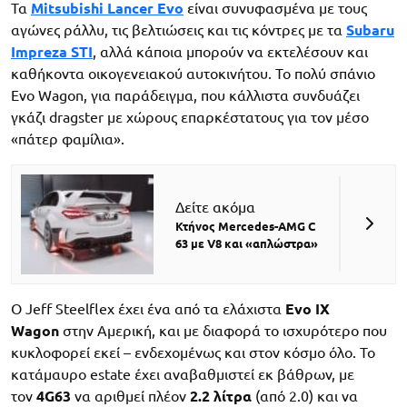
Τα
Mitsubishi Lancer Evo
είναι συνυφασμένα με τους
αγώνες ράλλυ, τις βελτιώσεις και τις κόντρες με τα
Subaru
Impreza STI
, αλλά κάποια μπορούν να εκτελέσουν και
καθήκοντα οικογενειακού αυτοκινήτου. Το πολύ σπάνιο
Evo Wagon, για παράδειγμα, που κάλλιστα συνδυάζει
γκάζι dragster με χώρους επαρκέστατους για τον μέσο
«πάτερ φαμίλια».
Δείτε ακόμα
Κτήνος Mercedes-AMG C
63 με V8 και «απλώστρα»
Ο Jeff Steelflex έχει ένα από τα ελάχιστα
Evo IX
Wagon
στην Αμερική, και με διαφορά το ισχυρότερο που
κυκλοφορεί εκεί – ενδεχομένως και στον κόσμο όλο. Το
κατάμαυρο estate έχει αναβαθμιστεί εκ βάθρων, με
τον
4G63
να αριθμεί πλέον
2.2 λίτρα
(από 2.0) και να