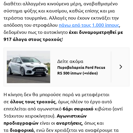
διαθέτει αλλαγμένα κινούμενα μέρη, αναβαθμισμένο
σύστημα ψύξης και καυσίμου, καθώς επίσης και μια
τεράστια τουρμπίνα. Αλλαγές που έχουν εκτινάξει την
απόδοση του στροφάλου
πάνω από τους 1.000 ίππους
,
δεδομένου πως το αυτοκίνητο
έχει δυναμομετρηθεί με
917 άλογα στους τροχούς
!
Δείτε ακόμα
Πυροβολαρχία Ford Focus
RS 500 ίππων (+video)
Η κίνηση δεν θα μπορούσε παρά να μεταφέρεται
σε
όλους τους τροχούς
, όμως πλέον το έργο αυτό
επιτελείται από αγωνιστικό
6άρι σειριακό
κιβώτιο (αντί
5τάχυτου χειροκίνητου).
Αγωνιστικών
προδιαγραφών
είναι οι
αναρτήσεις
, όπως και
τα
διαφορικά
, ενώ δεν χρειάζεται να αναφέρουμε τα