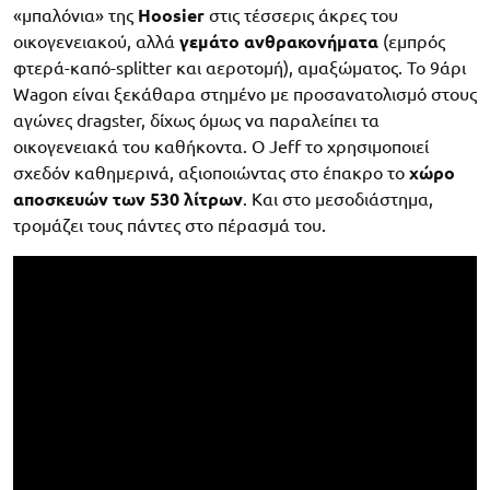
«μπαλόνια» της
Hoosier
στις τέσσερις άκρες του
οικογενειακού, αλλά
γεμάτο ανθρακονήματα
(εμπρός
φτερά-καπό-splitter και αεροτομή), αμαξώματος. Το 9άρι
Wagon είναι ξεκάθαρα στημένο με προσανατολισμό στους
αγώνες dragster, δίχως όμως να παραλείπει τα
οικογενειακά του καθήκοντα. Ο Jeff το χρησιμοποιεί
σχεδόν καθημερινά, αξιοποιώντας στο έπακρο το
χώρο
αποσκευών των 530 λίτρων
. Και στο μεσοδιάστημα,
τρομάζει τους πάντες στο πέρασμά του.