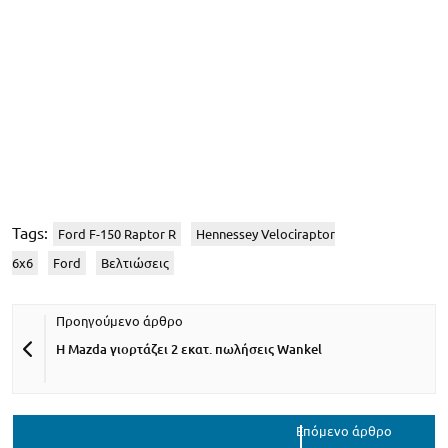
Tags:
Ford F-150 Raptor R
Hennessey Velociraptor
6x6
Ford
Βελτιώσεις
Η Mazda γιορτάζει 2 εκατ. πωλήσεις Wankel