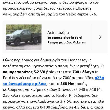
εντείνει το ρυθμό ενεργοποίησης δεξιού φλας από τον
προπορευόμενο, μόλις δει τον κεντρικό καθρέπτη
να
«μαυρίζει» από τη λαμαρίνα του VelociRaptor 6×6.
Δείτε ακόμα
Το 6τροχο plug-in Ford
Ranger με ρίζες McLaren
Όλως περιέργως για δημιουργία του Hennessey, η
κατάσταση στο μηχανοστάσιο παραμένει αμετάβλητη. Ο
κομπρεσοράτος 5.2 V8
βρίσκεται στα
700+ άλογα
(η
Ford δεν λέει πόσο πάνω από την 700άρα αποδίδει,
αλλά
το δυναμόμετρο μιλάει
) και τα
868 Nm
ροπής,
καλούμενος να κινήσει σχεδόν 3 τόνους (2.948 κιλά)! Με
250 κιλά περισσότερα από το Raptor R, δεδομένα δεν
πρόκειται να επαναλαμβάνει τα 3,7 δλ. που έχει μετρηθεί
εκείνο, αλλά και ένα 0-100 χλμ./ώρα σε
4,5 δλ
. μια χαρά