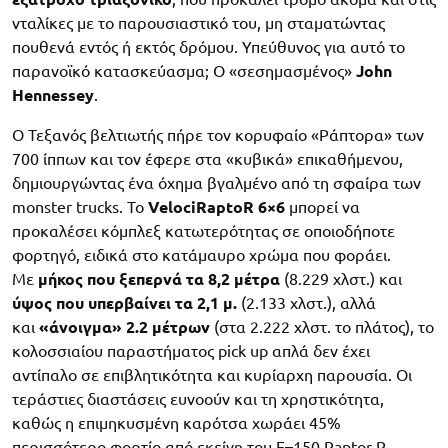
νταλίκες με το παρουσιαστικό του, μη σταματώντας
πουθενά εντός ή εκτός δρόμου. Υπεύθυνος για αυτό το
παρανοϊκό κατασκεύασμα; Ο «σεσημασμένος»
John
Hennessey
.
O Τεξανός βελτιωτής πήρε τον κορυφαίο «Ράπτορα» των
700 ίππων και τον έφερε στα «κυβικά» επικαθήμενου,
δημιουργώντας ένα όχημα βγαλμένο από τη σφαίρα των
monster trucks. Το
VelociRaptoR 6×6
μπορεί να
προκαλέσει κόμπλεξ κατωτερότητας σε οποιοδήποτε
φορτηγό, ειδικά στο κατάμαυρο χρώμα που φοράει.
Με
μήκος που ξεπερνά τα 8,2 μέτρα
(8.229 χλστ.) και
ύψος που υπερβαίνει τα 2,1 μ.
(2.133 χλστ.), αλλά
και
«άνοιγμα» 2.2 μέτρων
(στα 2.222 χλστ. το πλάτος), το
κολοσσιαίου παραστήματος pick up απλά δεν έχει
αντίπαλο σε επιβλητικότητα και κυρίαρχη παρουσία. Οι
τεράστιες διαστάσεις ευνοούν και τη χρηστικότητα,
καθώς η επιμηκυσμένη καρότσα χωράει 45%
περισσότερο φορτίο από εκείνη του F
–
150 Raptor R.