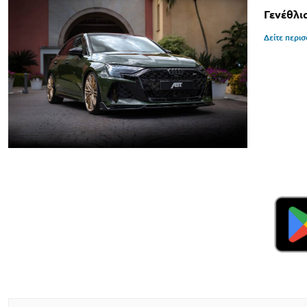
Γενέθλι
Δείτε περι