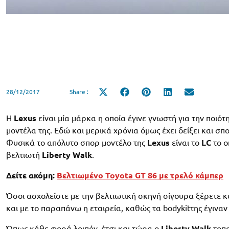
28/12/2017
Share :
Share
Share
Share
Share
Share
on
on
on
on
on
X
Facebook
Pinterest
LinkedIn
Email
(Twitter)
Η
Lexus
είναι μία μάρκα η οποία έγινε γνωστή για την ποιό
μοντέλα της. Εδώ και μερικά χρόνια όμως έχει δείξει και σ
Φυσικά το απόλυτο σπορ μοντέλο της
Lexus
είναι το
LC
το ο
βελτιωτή
Liberty Walk
.
Δείτε ακόμη:
Βελτιωμένο Toyota GT 86 με τρελό κάμπερ
Όσοι ασχολείστε με την βελτιωτική σκηνή σίγουρα ξέρετε κα
και με το παραπάνω η εταιρεία, καθώς τα bodykitτης έγιναν
Όπως κάθε φορά λοιπόν, έτσι και τώρα ο
Liberty Walk
τοπο