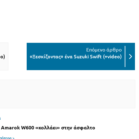
eo)
«Ξεσκίζοντας» ένα Suzuki Swift (+video)
6
 Amarok W600 «κολλάει» στην άσφαλτο
σσότερα >