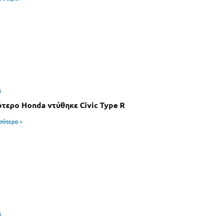
6
ότερο Honda ντύθηκε Civic Type R
σσότερα >
6