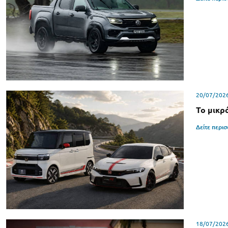
20/07/202
Το μικρ
Δείτε περι
18/07/202