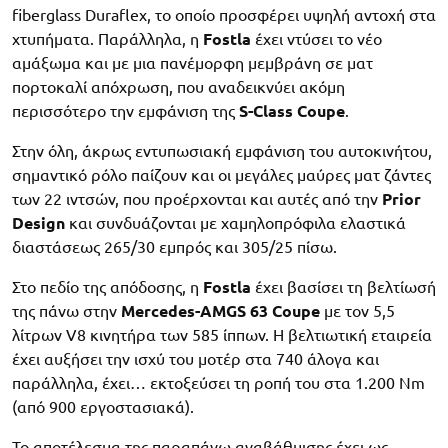
fiberglass Duraflex, το οποίο προσφέρει υψηλή αντοχή στα
χτυπήματα. Παράλληλα, η
Fostla
έχει ντύσει το νέο
αμάξωμα και με μια πανέμορφη μεμβράνη σε ματ
πορτοκαλί απόχρωση, που αναδεικνύει ακόμη
περισσότερο την εμφάνιση της
S-Class Coupe
.
Στην όλη, άκρως εντυπωσιακή εμφάνιση του αυτοκινήτου,
σημαντικό ρόλο παίζουν και οι μεγάλες μαύρες ματ ζάντες
των 22 ιντσών, που προέρχονται και αυτές από την
Prior
Design
και συνδυάζονται με χαμηλοπρόφιλα ελαστικά
διαστάσεως 265/30 εμπρός και 305/25 πίσω.
Στο πεδίο της απόδοσης, η
Fostla
έχει βασίσει τη βελτίωσή
της πάνω στην
Mercedes-AMGS 63 Coupe
με τον 5,5
λίτρων V8 κινητήρα των 585 ίππων. Η βελτιωτική εταιρεία
έχει αυξήσει την ισχύ του μοτέρ στα 740 άλογα και
παράλληλα, έχει… εκτοξεύσει τη ροπή του στα 1.200 Nm
(από 900 εργοστασιακά).
Το αποτέλεσμα της παραπάνω αναβάθμισης έχει ως